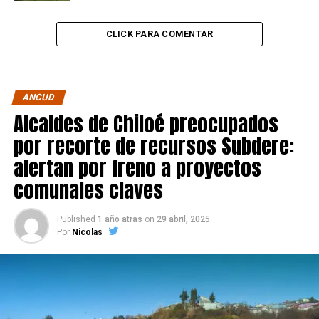
CLICK PARA COMENTAR
ANCUD
Alcaldes de Chiloé preocupados
por recorte de recursos Subdere:
alertan por freno a proyectos
comunales claves
Published
1 año atras
on
29 abril, 2025
Por
Nicolas