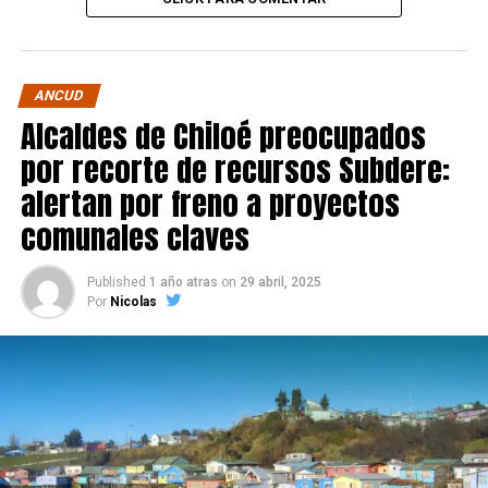
ANCUD
Alcaldes de Chiloé preocupados
por recorte de recursos Subdere:
alertan por freno a proyectos
comunales claves
Published
1 año atras
on
29 abril, 2025
Por
Nicolas