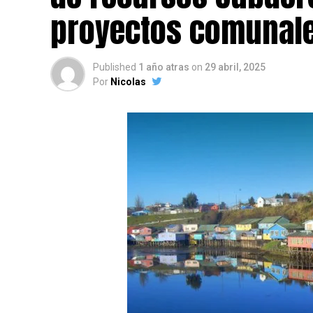
proyectos comunale
Published
1 año atras
on
29 abril, 2025
Por
Nicolas