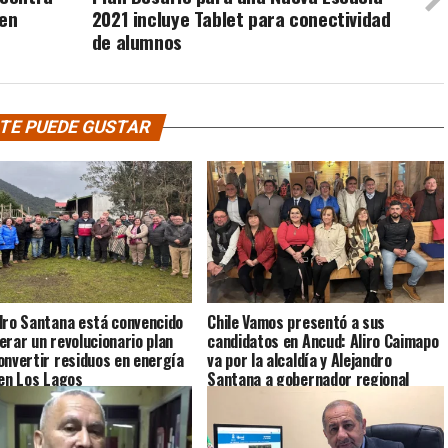
 en
2021 incluye Tablet para conectividad
de alumnos
TE PUEDE GUSTAR
dro Santana está convencido
Chile Vamos presentó a sus
erar un revolucionario plan
candidatos en Ancud: Aliro Caimapo
onvertir residuos en energía
va por la alcaldía y Alejandro
 en Los Lagos
Santana a gobernador regional