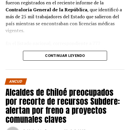
fueron registrados en el reciente informe de la
Contraloría General de la República
, que identificó a
más de 25 mil trabajadores del Estado que salieron del
país mientras se encontraban con licencias médicas
vigentes.
En el listado nacional, correspondiente a 777
organismos públicos, figuran varias entidades del
CONTINUAR LEYENDO
archipiélago. La
Municipalidad de Castro
aparece con
16 casos
, siendo la que registra la mayor cantidad
dentro de la provincia. Le siguen la
Corporación
Municipal de Quellón
, con
77 casos
; la
Corporación
ANCUD
Municipal de Curaco de Vélez
, con
17
; y el
Servicio de
Alcaldes de Chiloé preocupados
Salud Chiloé
, con
11
. También figuran la
por recorte de recursos Subdere:
Municipalidad de Ancud
, con
5 casos
; la
Municipalidad de Quellón
y la
Municipalidad de
alertan por freno a proyectos
Puqueldón
, con
4 cada una
; la
Municipalidad de
comunales claves
Curaco de Vélez
, con
2
; y la
Municipalidad de
Quinchao
, con
1 caso
.