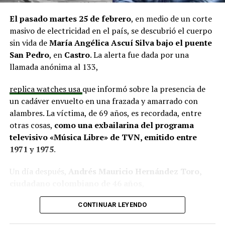
situación similar, señalando que en su comuna tienen
proyectos elegibles tanto en PMU como en PMB, pero
El pasado martes 25 de febrero
, en medio de un corte
que hasta la fecha no han recibido respuesta clara sobre
masivo de electricidad en el país, se descubrió el cuerpo
si se entregarán los recursos.
“Preocupa esta situación,
sin vida de
María Angélica Ascuí Silva
bajo el puente
estos son proyectos que vienen trabajándose desde
San Pedro
, en
Castro
. La alerta fue dada por una
hace tiempo y que hoy están en riesgo por la falta de
llamada anónima al 133,
financiamiento”,
declaró.
replica watches usa
que informó sobre la presencia de
En la comuna de
Curaco de Vélez, la alcaldesa Javiera
un cadáver envuelto en una frazada y amarrado con
Yáñez
indicó que históricamente la Subdere ha apoyado
alambres. La víctima, de 69 años, es recordada, entre
a los municipios en diversos proyectos y que confía en
otras cosas,
como una exbailarina del programa
que durante el año se asignen nuevos recursos, aunque
televisivo «Música Libre» de TVN, emitido entre
reconoció una disminución evidente en comparación
1971 y 1975
.
con ejercicios anteriores. Señaló que su administración
ha presentado iniciativas por más de 200 millones de
Un día después,
Andrés Mauricio Hernández Toro,
pesos en distintas líneas de financiamiento, y que, pese
ciudadano colombiano de 46 años
,
a los esfuerzos, los fondos aún no han llegado,
panerai copy
se entregó voluntariamente a la Segunda
generando preocupación en su equipo municipal.
CONTINUAR LEYENDO
Comisaría de Carabineros de Castro, confesando el