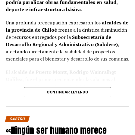
podría paralizar obras fundamentales en salud,
deporte e infraestructura básica.
Una profunda preocupación expresaron los
alcaldes de
la provincia de Chiloé
frente a la drástica disminución
de recursos entregados por la
Subsecretaría de
Desarrollo Regional y Administrativo (Subdere)
,
afectando directamente la viabilidad de proyectos
esenciales para el bienestar y desarrollo de sus comunas.
El alca
lde de Puerto Montt, Rodrigo Wainraihgt
Galilea
, fue el primero en encender las alarmas al
denunciar públicamente que la Subdere no cuenta con
CONTINUAR LEYENDO
fondos para financiar iniciativas del Programa de
Mejoramiento Urbano (PMU) ni del Programa de
Mejoramiento de Barrios (PMB), a pesar de que muchas
ya estaban declaradas elegibles.
“Por primera vez en la
CASTRO
historia, la Subdere no tiene recursos para estos
«Ningún ser humano merece
programas fundamentales”,
afirmó el edil de la capital