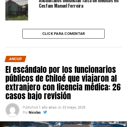
Ancuditanos denuncian falta de médicos en
Cesfam Manuel Ferreira
CLICK PARA COMENTAR
ANCUD
El escándalo por los funcionarios
públicos de Chiloé que viajaron al
extranjero con licencia médica: 26
casos bajo revisión
Published
1 año atras
on
23 mayo, 2025
Por
Nicolas