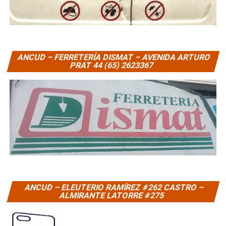
ANCUD – FERRETERÍA DISMAT – AVENIDA ARTURO
PRAT 44 (65) 2623367
ANCUD – ELEUTERIO RAMÍREZ #262 CASTRO –
ALMIRANTE LATORRE #275