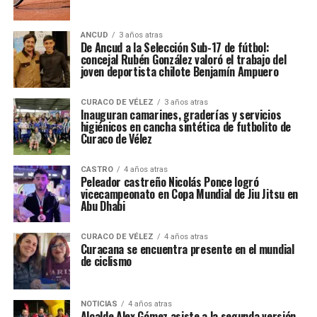
ANCUD
3 años atras
De Ancud a la Selección Sub-17 de fútbol:
concejal Rubén González valoró el trabajo del
joven deportista chilote Benjamín Ampuero
CURACO DE VÉLEZ
3 años atras
Inauguran camarines, graderías y servicios
higiénicos en cancha sintética de futbolito de
Curaco de Vélez
CASTRO
4 años atras
Peleador castreño Nicolás Ponce logró
vicecampeonato en Copa Mundial de Jiu Jitsu en
Abu Dhabi
CURACO DE VÉLEZ
4 años atras
Curacana se encuentra presente en el mundial
de ciclismo
NOTICIAS
4 años atras
Alcalde Alex Gómez asiste a la segunda versión