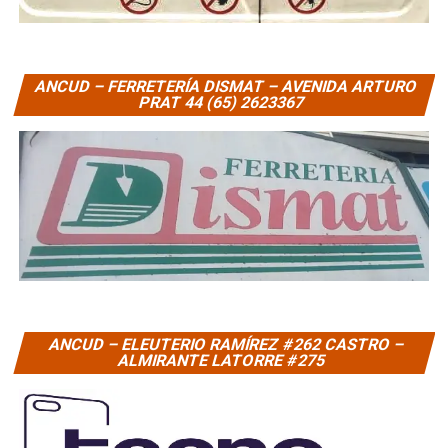
ANCUD – FERRETERÍA DISMAT – AVENIDA ARTURO
PRAT 44 (65) 2623367
ANCUD – ELEUTERIO RAMÍREZ #262 CASTRO –
ALMIRANTE LATORRE #275