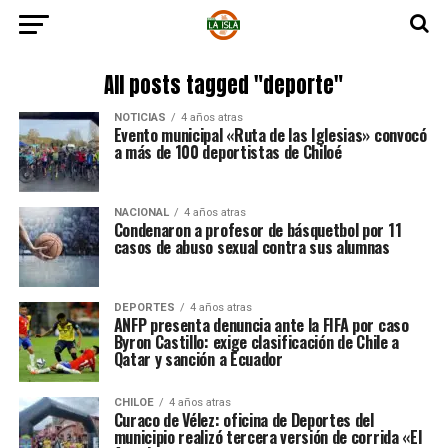
All posts tagged "deporte"
NOTICIAS
4 años atras
Evento municipal «Ruta de las Iglesias» convocó
a más de 100 deportistas de Chiloé
NACIONAL
4 años atras
Condenaron a profesor de básquetbol por 11
casos de abuso sexual contra sus alumnas
DEPORTES
4 años atras
ANFP presenta denuncia ante la FIFA por caso
Byron Castillo: exige clasificación de Chile a
Qatar y sanción a Ecuador
CHILOE
4 años atras
Curaco de Vélez: oficina de Deportes del
municipio realizó tercera versión de corrida «El