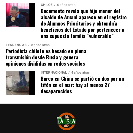
una fecha exacta para su viaje a Estados Unidos, donde
CHILOE
6 años atras
Documento revela que hijo menor del
se administra el medicamento, indicó que esperan
alcalde de Ancud aparece en el registro
realizarlo «a mediados de junio».
de Alumnos Prioritarios y obtendría
beneficios del Estado por pertenecer a
Cabe destacar que, pese a que se logró reunir el dinero y,
una supuesta familia “vulnerable”
por ende, la meta se cumplió, continúan circulando por
TENDENCIAS
8 años atras
redes sociales, eventos a beneficios de Tomás Ross.
Periodista chilote es besado en plena
transmisión desde Rusia y genera
¿Como ayudar?
opiniones divididas en redes sociales
Instagram, Dante_contra_duchenne
INTERNACIONAL
4 años atras
Fernando Jara (padre)
Barco en China se partió en dos por un
19.968.680-1
tifón en el mar: hay al menos 27
Banco Falabella, cuenta corriente
desaparecidos
11510154944
fernandokine1998@gmail.com