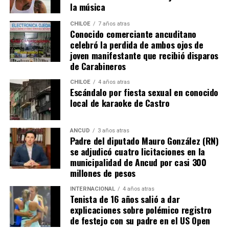
la música
Gómez para ponerse en el lugar de quien comparte su
misma realidad, el Duchenne, salvando las “pequeñas
CHILOE
7 años atras
Conocido comerciante ancuditano
grandes” diferencias?
celebró la perdida de ambos ojos de
joven manifestante que recibió disparos
Voces al unísono se escuchan y se repiten en redes
de Carabineros
sociales, el pedido de donar ese excedente al Dante Jara
resuena desde todo Chiloé, cuna del apoyo recibido por
CHILOE
4 años atras
Escándalo por fiesta sexual en conocido
parte de Camila Gómez, hasta nuestro lejano norte. Es
local de karaoke de Castro
que, a diferencia del conocido dicho, en este caso, todos
los caminos conducen a… La Moneda y, mientras se
espera ese gesto por parte de la madre del pequeño
ANCUD
3 años atras
Padre del diputado Mauro González (RN)
Tomás, los pasos siguen quemando los pies de Fernando
se adjudicó cuatro licitaciones en la
en pos de que cada kilómetro recorrido, signifique más
municipalidad de Ancud por casi 300
que una llegada a Santiago, un arribo a la cura de su hijo
millones de pesos
Dante.
INTERNACIONAL
4 años atras
Tenista de 16 años salió a dar
Actualmente, Gómez se encuentra en Santiago
explicaciones sobre polémico registro
realizando trámites y participando como invitada en
de festejo con su padre en el US Open
distintos medios de comunicación. Aunque aún no tiene