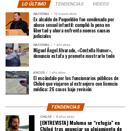
LO ÚLTIMO
TENDENCIAS
VIDEOS
cómputo dado a conocer reveló la suma total de
$3.689.545.200.
NACIONAL
10 meses atras
Ex alcalde de Puqueldón fue condenado por
abuso sexual infantil: cumplió la pena en
Según Camila Gómez, el excedente de casi $200
libertad y ahora enfrenta nuevas causas
millones sería destinado
para los costos médicos
judiciales
asociados al suministro del Elevidys «porque los 3.500
NACIONAL
1 año atras
millones
solo incluye el frasco del fármaco y no los
Miguel Ángel Alvarado, «Centella Humor»,
otros gastos relacionados con los tres meses del
denuncia estafa y promete mostrarlo todo
tratamiento
«, indicó a Meganonoticias.cl
Pero, volviendo al principio, damos curso a una solicitud
ANCUD
1 año atras
El escándalo por los funcionarios públicos de
imposible de especificar con exactitud pero que un
Chiloé que viajaron al extranjero con licencia
simple chequeo de los ánimos de la gente, se puede ver
médica: 26 casos bajo revisión
como un anhelo mayúsculo el hecho de que esos casi
$200 millones sean destinados para Dante Jara, el
TENDENCIAS
pequeño de año y medio cuyo padecimiento es el mismo
de Tomás Ross y, por si fuera poco, su padre, Fernando,
CHILOE
8 años atras
[ENTREVISTA] Maluma se “refugia” en
emprendió una caminata de Arica a Santiago para
Chiloé tras anunciar su alejamiento de
conseguir tal fin. Entonces, ¿quién mejor que Camila