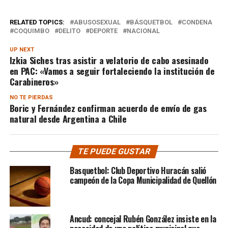
RELATED TOPICS:
ABUSOSEXUAL
BÁSQUETBOL
CONDENA
COQUIMBO
DELITO
DEPORTE
NACIONAL
UP NEXT
Izkia Siches tras asistir a velatorio de cabo asesinado
en PAC: «Vamos a seguir fortaleciendo la institución de
Carabineros»
NO TE PIERDAS
Boric y Fernández confirman acuerdo de envío de gas
natural desde Argentina a Chile
TE PUEDE GUSTAR
Basquetbol: Club Deportivo Huracán salió
campeón de la Copa Municipalidad de Quellón
Ancud: concejal Rubén González insiste en la