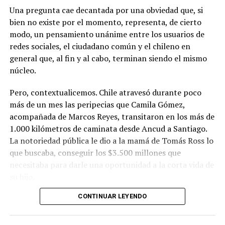
Una pregunta cae decantada por una obviedad que, si
bien no existe por el momento, representa, de cierto
modo, un pensamiento unánime entre los usuarios de
redes sociales, el ciudadano común y el chileno en
general que, al fin y al cabo, terminan siendo el mismo
núcleo.
Pero, contextualicemos. Chile atravesó durante poco
más de un mes las peripecias que Camila Gómez,
acompañada de Marcos Reyes, transitaron en los más de
1.000 kilómetros de caminata desde Ancud a Santiago.
La notoriedad pública le dio a la mamá de Tomás Ross lo
que buscaba, conseguir los $3.500 millones que
necesitaba para darle una oportunidad a la corta vida de
su hijo.
CONTINUAR LEYENDO
La solidaridad y empatía de los chilenos en cada paso
recorrido fue tanta que el objetivo no solo se alcanzó,
sino que se superó con creces. De hecho, el último