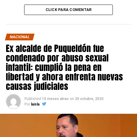
CLICK PARA COMENTAR
NACIONAL
Ex alcalde de Puqueldón fue
condenado por abuso sexual
infantil: cumplió la pena en
libertad y ahora enfrenta nuevas
causas judiciales
Published
10 meses atras
on
20 octubre, 2025
Por
laisla