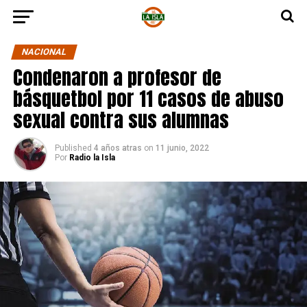
NACIONAL
Condenaron a profesor de
básquetbol por 11 casos de abuso
sexual contra sus alumnas
Published
4 años atras
on
11 junio, 2022
Por
Radio la Isla