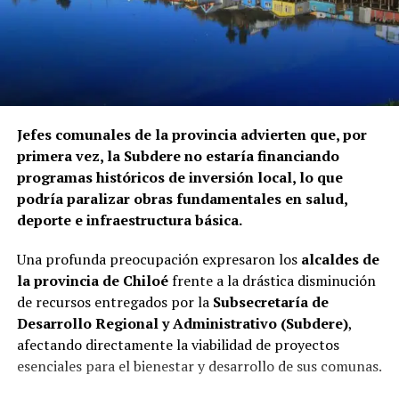
Contraloría. Hasta el momento, ninguna de las
instituciones mencionadas ha informado si ha iniciado
procedimientos disciplinarios ni ha emitido
declaraciones sobre los casos detectados.
La Contraloría ha anunciado que continuará con las
Jefes comunales de la provincia advierten que, por
fiscalizaciones y solicitará antecedentes a cada
primera vez, la Subdere no estaría financiando
organismo involucrado para determinar las
programas históricos de inversión local, lo que
responsabilidades administrativas correspondientes.
podría paralizar obras fundamentales en salud,
deporte e infraestructura básica.
Una profunda preocupación expresaron los
alcaldes de
la provincia de Chiloé
frente a la drástica disminución
de recursos entregados por la
Subsecretaría de
Desarrollo Regional y Administrativo (Subdere)
,
afectando directamente la viabilidad de proyectos
esenciales para el bienestar y desarrollo de sus comunas.