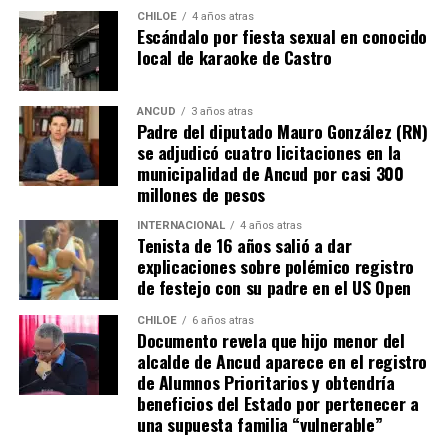
por la equidad territorial, y que se continuará apoyando
CHILOE
4 años atras
Escándalo por fiesta sexual en conocido
a las comunas con mayores necesidades, aunque en la
local de karaoke de Castro
práctica, los alcaldes coinciden en que el actual
escenario genera incertidumbre y podría traducirse en
la paralización de iniciativas prioritarias para el
ANCUD
3 años atras
Padre del diputado Mauro González (RN)
desarrollo local.
se adjudicó cuatro licitaciones en la
municipalidad de Ancud por casi 300
“Se
guimos trabajando con esperanza, pero sin
millones de pesos
certezas”
, concluyó el alcalde de Quemchi, reflejando el
sentimiento generalizado entre los ediles de Chiloé ante
INTERNACIONAL
4 años atras
Tenista de 16 años salió a dar
la disminución de recursos provenientes de la Subdere.
explicaciones sobre polémico registro
de festejo con su padre en el US Open
CHILOE
6 años atras
Documento revela que hijo menor del
alcalde de Ancud aparece en el registro
de Alumnos Prioritarios y obtendría
beneficios del Estado por pertenecer a
una supuesta familia “vulnerable”