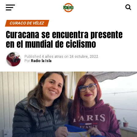
CURACO DE VÉLEZ
Curacana se encuentra presente
en el mundial de ciclismo
Published
4 años atras
on
24 octubre, 2022
Por
Radio la Isla