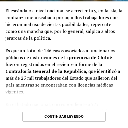
El escándalo a nivel nacional se acrecienta y, en la isla, la
confianza menoscabada por aquellos trabajadores que
hicieron mal uso de ciertas posibilidades, repercute
como una mancha que, por lo general, salpica a altos
jerarcas de la política.
Es que un total de 146 casos asociados a funcionarios
públicos de instituciones de la
provincia de Chiloé
fueron registrados en el reciente informe de la
Contraloría General de la República
, que identificó a
más de 25 mil trabajadores del Estado que salieron del
país mientras se encontraban con licencias médicas
vigentes.
En el listado nacional, correspondiente a 777
organismos públicos, figuran varias entidades del
CONTINUAR LEYENDO
archipiélago. La
Municipalidad de Castro
aparece con
16 casos
, siendo la que registra la mayor cantidad