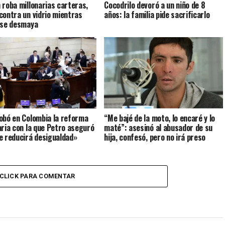
 roba millonarias carteras,
Cocodrilo devoró a un niño de 8
contra un vidrio mientras
años: la familia pide sacrificarlo
 se desmaya
obó en Colombia la reforma
“Me bajé de la moto, lo encaré y lo
aria con la que Petro aseguró
maté”: asesinó al abusador de su
e reducirá desigualdad»
hija, confesó, pero no irá preso
CLICK PARA COMENTAR