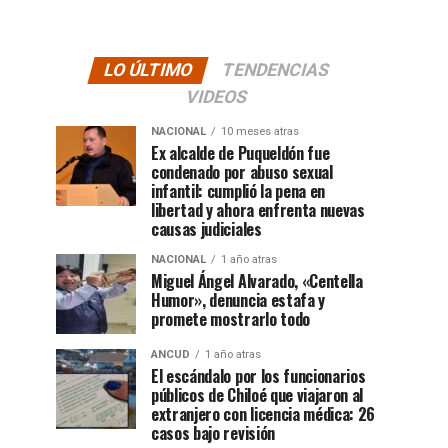
LO ÚLTIMO
TENDENCIAS
VIDEOS
NACIONAL
10 meses atras
Ex alcalde de Puqueldón fue
condenado por abuso sexual
infantil: cumplió la pena en
libertad y ahora enfrenta nuevas
causas judiciales
NACIONAL
1 año atras
Miguel Ángel Alvarado, «Centella
Humor», denuncia estafa y
promete mostrarlo todo
ANCUD
1 año atras
El escándalo por los funcionarios
públicos de Chiloé que viajaron al
extranjero con licencia médica: 26
casos bajo revisión