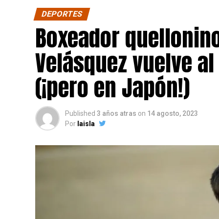
DEPORTES
Boxeador quellonin
Velásquez vuelve al
(¡pero en Japón!)
Published
3 años atras
on
14 agosto, 2023
Por
laisla