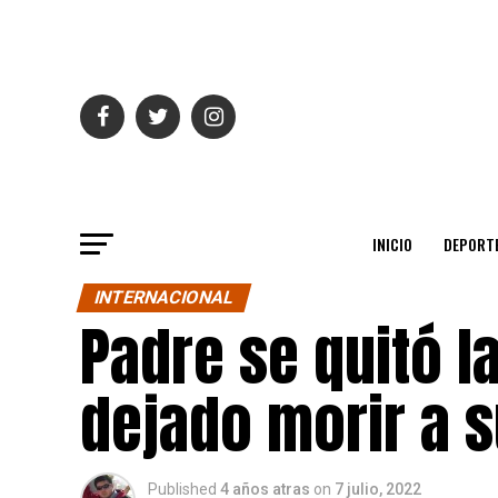
INICIO
DEPORT
INTERNACIONAL
Padre se quitó l
dejado morir a s
Published
4 años atras
on
7 julio, 2022