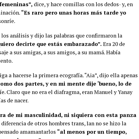
 femeninas”,
dice, y hace comillas con los dedos- y, en
minación.
“Es raro pero unas horas más tarde yo
sonríe.
los análisis y dijo las palabras que confirmaron la
quiero decirte que estás embarazado”.
Era 20 de
aje a sus amigas, a sus amigos, a su mamá. Había
ento.
 a hacerse la primera ecografía. “Aia”, dijo ella apenas
como dos partes, y en mi mente dije ‘bueno, lo de
 ríe. Claro que no era el diafragma, eran Manuel y Yanay
as de nacer.
a de mi masculinidad, ni siquiera con esta panza
a diferencia de otros hombres trans, Ian no se hizo la
e pensado amamantarlos
“al menos por un tiempo,