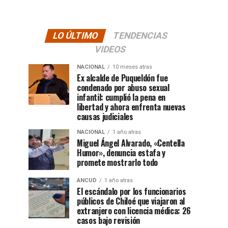
LO ÚLTIMO
TENDENCIAS
VIDEOS
NACIONAL
10 meses atras
Ex alcalde de Puqueldón fue
condenado por abuso sexual
infantil: cumplió la pena en
libertad y ahora enfrenta nuevas
causas judiciales
NACIONAL
1 año atras
Miguel Ángel Alvarado, «Centella
Humor», denuncia estafa y
promete mostrarlo todo
ANCUD
1 año atras
El escándalo por los funcionarios
públicos de Chiloé que viajaron al
extranjero con licencia médica: 26
casos bajo revisión