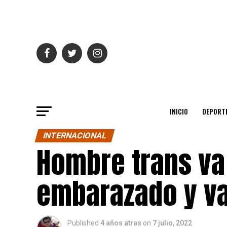
INICIO
DEPORT
INTERNACIONAL
Hombre trans va 
embarazado y va
Published
4 años atras
on
7 julio, 2022