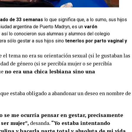
ado de 33 semanas
lo que significa que, a lo sumo, sus hijos
ciudad argentina de Puerto Madryn, es un
varón
y así lo conocieron sus alumnas y alumnos del colegio
era sólo gestar a sus hijos sino
tenerlos por parto vaginal y
 el tema no era su orientación sexual (si le gustaban las
dad de género (si se percibía mujer o se percibía
ue
no era una chica lesbiana sino una
s que estaba obligado a abandonar un deseo en nombre de
o se me ocurría pensar en gestar, precisamente
 ser mujer”,
desanda.
“Yo estaba intentando
lina y hacerla parte total y absoluta de mi vida,