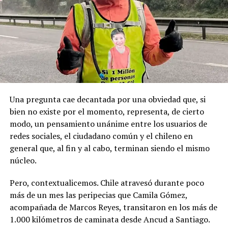
Recordemos que el 21 de Septiembre de 1883 se produjo
registraron declaraciones públicas de su partido ni
la Toma de Posesión del Estrecho de Magallanes, donde
sanciones políticas posteriores.
el capitán Juan Guillermos y 23 tripulantes a bordo de la
Goleta de Guerra Ancud de la Armada tomaron posesión
de estas tierras patagónicas donde izaron la bandera
nacional declarando este territorio como parte de Chile.
Una pregunta cae decantada por una obviedad que, si
bien no existe por el momento, representa, de cierto
modo, un pensamiento unánime entre los usuarios de
redes sociales, el ciudadano común y el chileno en
general que, al fin y al cabo, terminan siendo el mismo
núcleo.
Pero, contextualicemos. Chile atravesó durante poco
más de un mes las peripecias que Camila Gómez,
acompañada de Marcos Reyes, transitaron en los más de
1.000 kilómetros de caminata desde Ancud a Santiago.