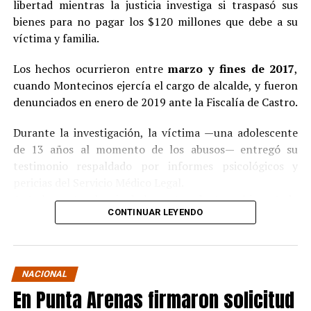
libertad mientras la justicia investiga si traspasó sus
bienes para no pagar los $120 millones que debe a su
víctima y familia.
Los hechos ocurrieron entre
marzo y fines de 2017
,
cuando Montecinos ejercía el cargo de alcalde, y fueron
denunciados en enero de 2019 ante la Fiscalía de Castro.
Durante la investigación, la víctima —una adolescente
de 13 años al momento de los abusos— entregó su
testimonio respaldado por informes psicológicos y
pericias del Servicio Médico Legal.
Ante la contundencia de los antecedentes, el imputado
CONTINUAR LEYENDO
aceptó los cargos
en un procedimiento abreviado,
reconociendo su responsabilidad en los hechos.
La condena y el cumplimiento en libertad
NACIONAL
En Punta Arenas firmaron solicitud
El
Juzgado de Garantía de Castro
dictó sentencia en
noviembre de 2021
, condenando a Pedro Montecinos a