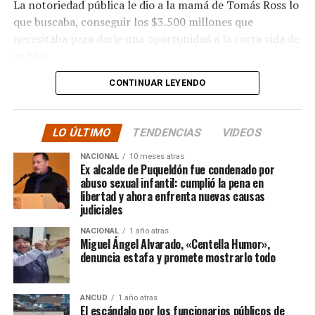
La notoriedad pública le dio a la mamá de Tomás Ross lo
que buscaba, conseguir los $3.500 millones que
necesitaba para darle una oportunidad a la corta vida de
su hijo.
CONTINUAR LEYENDO
La solidaridad y empatía de los chilenos en cada paso
recorrido fue tanta que el objetivo no solo se alcanzó,
sino que se superó con creces. De hecho, el último
LO ÚLTIMO
TENDENCIAS
VIDEOS
cómputo dado a conocer reveló la suma total de
$3.689.545.200.
NACIONAL
10 meses atras
Ex alcalde de Puqueldón fue condenado por
abuso sexual infantil: cumplió la pena en
Según Camila Gómez, el excedente de casi $200
libertad y ahora enfrenta nuevas causas
millones sería destinado
para los costos médicos
judiciales
asociados al suministro del Elevidys «porque los 3.500
NACIONAL
1 año atras
millones
solo incluye el frasco del fármaco y no los
Miguel Ángel Alvarado, «Centella Humor»,
otros gastos relacionados con los tres meses del
denuncia estafa y promete mostrarlo todo
tratamiento
«, indicó a Meganonoticias.cl
Pero, volviendo al principio, damos curso a una solicitud
ANCUD
1 año atras
El escándalo por los funcionarios públicos de