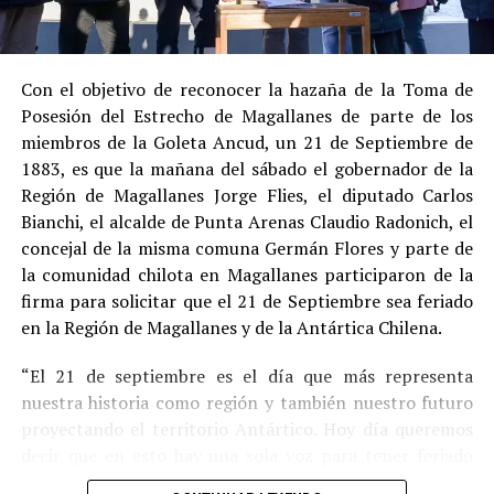
Estas circunstancias jurídicas, sumadas al
procedimiento abreviado, redujeron la posibilidad de un
cumplimiento efectivo en recinto penitenciario.
Con el objetivo de reconocer la hazaña de la Toma de
Posesión del Estrecho de Magallanes de parte de los
Indemnización a la víctima y nueva investigación
miembros de la Goleta Ancud, un 21 de Septiembre de
por ocultamiento de bienes
1883, es que la mañana del sábado el gobernador de la
Región de Magallanes Jorge Flies, el diputado Carlos
En el ámbito civil, el
Juzgado de Letras de Castro
dictó
Bianchi, el alcalde de Punta Arenas Claudio Radonich, el
en
septiembre de 2023
una sentencia que obliga a
concejal de la misma comuna Germán Flores y parte de
Pedro Montecinos a
pagar una indemnización total de
la comunidad chilota en Magallanes participaron de la
$120 millones
por concepto de daño moral:
firma para solicitar que el 21 de Septiembre sea feriado
en la Región de Magallanes y de la Antártica Chilena.
$80 millones
a favor de la víctima.
“El 21 de septiembre es el día que más representa
$40 millones
a favor de su madre.
nuestra historia como región y también nuestro futuro
Sin embargo, la Fiscalía abrió una nueva línea
proyectando el territorio Antártico. Hoy día queremos
investigativa luego de que se detectaran presuntas
decir que en esto hay una sola voz para tener feriado
maniobras para
eludir el pago de la indemnización
,
este día por los primeros chilotes que llegaron en la