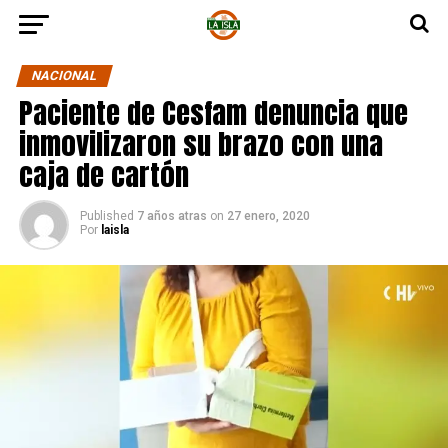
NACIONAL
Paciente de Cesfam denuncia que
inmovilizaron su brazo con una
caja de cartón
Published
7 años atras
on
27 enero, 2020
Por
laisla