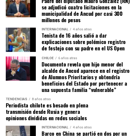
Padre del diputado Mauro González (RN)
Tomás, los pasos siguen quemando los pies de Fernando
se adjudicó cuatro licitaciones en la
en pos de que cada kilómetro recorrido, signifique más
municipalidad de Ancud por casi 300
que una llegada a Santiago, un arribo a la cura de su hijo
millones de pesos
Dante.
INTERNACIONAL
4 años atras
Tenista de 16 años salió a dar
Actualmente, Gómez se encuentra en Santiago
explicaciones sobre polémico registro
realizando trámites y participando como invitada en
de festejo con su padre en el US Open
distintos medios de comunicación. Aunque aún no tiene
una fecha exacta para su viaje a Estados Unidos, donde
CHILOE
6 años atras
Documento revela que hijo menor del
se administra el medicamento, indicó que esperan
alcalde de Ancud aparece en el registro
realizarlo «a mediados de junio».
de Alumnos Prioritarios y obtendría
beneficios del Estado por pertenecer a
Cabe destacar que, pese a que se logró reunir el dinero y,
una supuesta familia “vulnerable”
por ende, la meta se cumplió, continúan circulando por
TENDENCIAS
8 años atras
redes sociales, eventos a beneficios de Tomás Ross.
Periodista chilote es besado en plena
transmisión desde Rusia y genera
¿Como ayudar?
opiniones divididas en redes sociales
Instagram, Dante_contra_duchenne
INTERNACIONAL
4 años atras
Fernando Jara (padre)
Barco en China se partió en dos por un