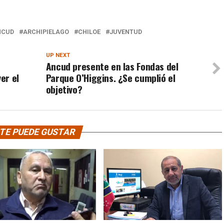
NCUD
ARCHIPIELAGO
CHILOE
JUVENTUD
UP NEXT
n
Ancud presente en las Fondas del
er el
Parque O’Higgins. ¿Se cumplió el
objetivo?
TE PUEDE GUSTAR