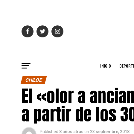
INICIO
DEPORT
CHILOE
El «olor a anci
a partir de los 3
Published
8 años atras
on
23 septiembre, 2018