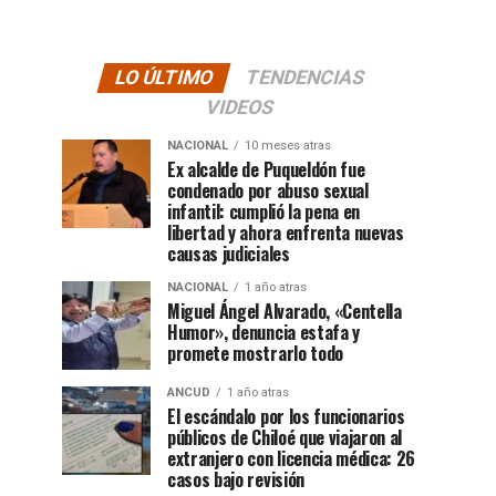
LO ÚLTIMO
TENDENCIAS
VIDEOS
NACIONAL
10 meses atras
Ex alcalde de Puqueldón fue
condenado por abuso sexual
infantil: cumplió la pena en
libertad y ahora enfrenta nuevas
causas judiciales
NACIONAL
1 año atras
Miguel Ángel Alvarado, «Centella
Humor», denuncia estafa y
promete mostrarlo todo
ANCUD
1 año atras
El escándalo por los funcionarios
públicos de Chiloé que viajaron al
extranjero con licencia médica: 26
casos bajo revisión