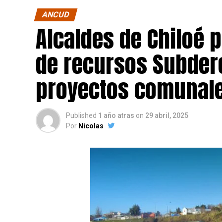
ANCUD
Alcaldes de Chiloé 
de recursos Subdere
proyectos comunale
Published
1 año atras
on
29 abril, 2025
Por
Nicolas