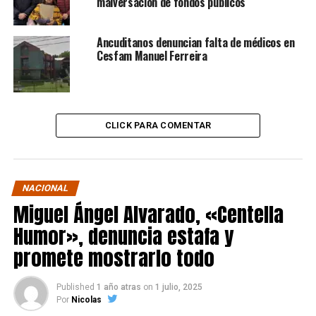
malversación de fondos públicos
Ancuditanos denuncian falta de médicos en
Cesfam Manuel Ferreira
CLICK PARA COMENTAR
NACIONAL
Miguel Ángel Alvarado, «Centella
Humor», denuncia estafa y
promete mostrarlo todo
Published
1 año atras
on
1 julio, 2025
Por
Nicolas