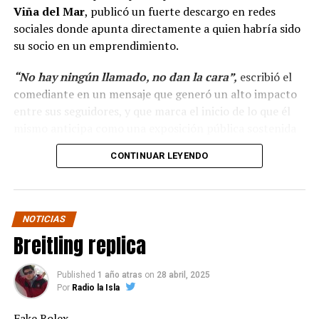
Viña del Mar
, publicó un fuerte descargo en redes
sociales donde apunta directamente a quien habría sido
su socio en un emprendimiento.
“No hay ningún llamado, no dan la cara”,
escribió el
comediante en un mensaje que generó un alto impacto
entre sus seguidores, y que marca el inicio de lo que él
mismo anticipa como una exposición pública sostenida
en el tiempo.
CONTINUAR LEYENDO
“Hola a todos, ya ha
pasado más casi dos mes
NOTICIAS
y no hay ningún llamado
Breitling replica
de cuando darán la cara
para pagar lo que yo con
Published
1 año atras
on
28 abril, 2025
Por
Radio la Isla
tanto sacrificio se hizo.”
Fake Rolex