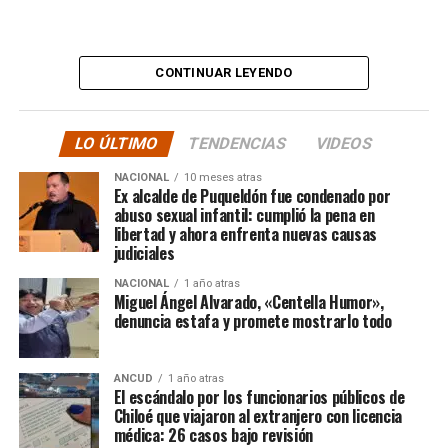
“
Desde ya comienzo en
tele y donde sea para
CONTINUAR LEYENDO
hacer justicia.”
LO ÚLTIMO
TENDENCIAS
VIDEOS
El posteo cierra con un mensaje de agradecimiento a
NACIONAL
10 meses atras
quienes lo han acompañado desde que compartió lo
Ex alcalde de Puqueldón fue condenado por
ocurrido:
abuso sexual infantil: cumplió la pena en
libertad y ahora enfrenta nuevas causas
judiciales
“Gracias a todos por el
NACIONAL
1 año atras
apoyo!!!!”
Miguel Ángel Alvarado, «Centella Humor»,
denuncia estafa y promete mostrarlo todo
Por el momento, las personas aludidas no han emitido
ANCUD
1 año atras
declaraciones públicas. La historia, según Centella,
El escándalo por los funcionarios públicos de
recién comienza y, el mencionado posteo, ha generado
Chiloé que viajaron al extranjero con licencia
médica: 26 casos bajo revisión
comentarios de todo tipo, en su gran mayoría, a favor