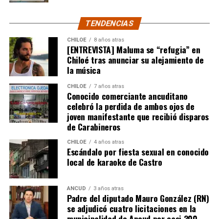
del humorista de Punta Arenas.
TENDENCIAS
CHILOE
8 años atras
[ENTREVISTA] Maluma se “refugia” en
Chiloé tras anunciar su alejamiento de
la música
CHILOE
7 años atras
Conocido comerciante ancuditano
celebró la perdida de ambos ojos de
joven manifestante que recibió disparos
de Carabineros
CHILOE
4 años atras
Escándalo por fiesta sexual en conocido
local de karaoke de Castro
ANCUD
3 años atras
Padre del diputado Mauro González (RN)
se adjudicó cuatro licitaciones en la
municipalidad de Ancud por casi 300