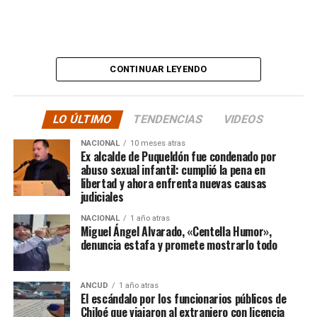
CONSECUENCIAS:
“
Desde ya comienzo en
tele y donde sea para
CONTINUAR LEYENDO
hacer justicia.”
LO ÚLTIMO
TENDENCIAS
VIDEOS
El posteo cierra con un mensaje de agradecimiento a
NACIONAL
10 meses atras
quienes lo han acompañado desde que compartió lo
Ex alcalde de Puqueldón fue condenado por
ocurrido:
abuso sexual infantil: cumplió la pena en
libertad y ahora enfrenta nuevas causas
judiciales
“Gracias a todos por el
NACIONAL
1 año atras
apoyo!!!!”
Miguel Ángel Alvarado, «Centella Humor»,
denuncia estafa y promete mostrarlo todo
Por el momento, las personas aludidas no han emitido
ANCUD
1 año atras
declaraciones públicas. La historia, según Centella,
El escándalo por los funcionarios públicos de
recién comienza y, el mencionado posteo, ha generado
Chiloé que viajaron al extranjero con licencia