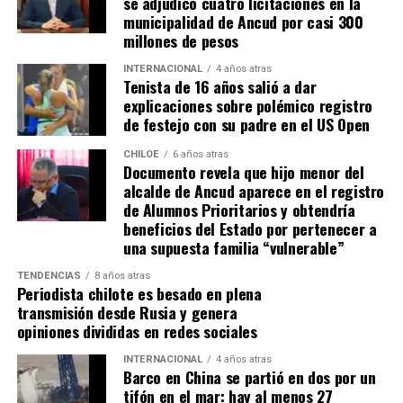
se adjudicó cuatro licitaciones en la
municipalidad de Ancud por casi 300
millones de pesos
INTERNACIONAL
4 años atras
Tenista de 16 años salió a dar
explicaciones sobre polémico registro
de festejo con su padre en el US Open
CHILOE
6 años atras
Documento revela que hijo menor del
alcalde de Ancud aparece en el registro
de Alumnos Prioritarios y obtendría
beneficios del Estado por pertenecer a
una supuesta familia “vulnerable”
TENDENCIAS
8 años atras
Periodista chilote es besado en plena
transmisión desde Rusia y genera
opiniones divididas en redes sociales
INTERNACIONAL
4 años atras
Barco en China se partió en dos por un
tifón en el mar: hay al menos 27