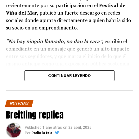
recientemente por su participación en el
Festival de
Viña del Mar
, publicó un fuerte descargo en redes
sociales donde apunta directamente a quien habría sido
su socio en un emprendimiento.
“No hay ningún llamado, no dan la cara”,
escribió el
comediante en un mensaje que generó un alto impacto
entre sus seguidores, y que marca el inicio de lo que él
mismo anticipa como una exposición pública sostenida
en el tiempo.
CONTINUAR LEYENDO
“Hola a todos, ya ha
pasado más casi dos mes
NOTICIAS
y no hay ningún llamado
Breitling replica
de cuando darán la cara
para pagar lo que yo con
Published
1 año atras
on
28 abril, 2025
Por
Radio la Isla