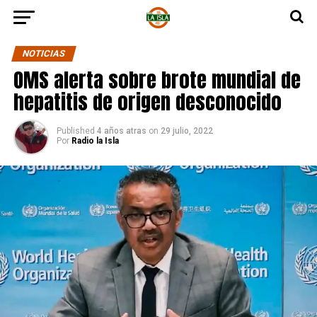
NOTICIAS
OMS alerta sobre brote mundial de
hepatitis de origen desconocido
Published
4 años atras
on
29 julio, 2022
Por
Radio la Isla