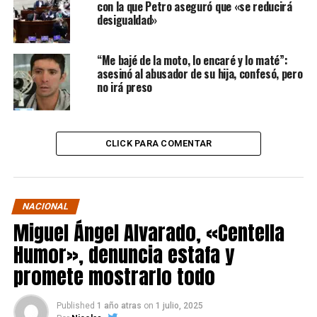
con la que Petro aseguró que «se reducirá
desigualdad»
“Me bajé de la moto, lo encaré y lo maté”:
asesinó al abusador de su hija, confesó, pero
no irá preso
CLICK PARA COMENTAR
NACIONAL
Miguel Ángel Alvarado, «Centella
Humor», denuncia estafa y
promete mostrarlo todo
Published
1 año atras
on
1 julio, 2025