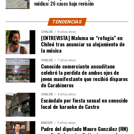
médica: 26 casos bajo revisión
comentarios de todo tipo, en su gran mayoría, a favor
del humorista de Punta Arenas.
TENDENCIAS
CHILOE
8 años atras
[ENTREVISTA] Maluma se “refugia” en
Chiloé tras anunciar su alejamiento de
la música
CHILOE
7 años atras
Conocido comerciante ancuditano
celebró la perdida de ambos ojos de
joven manifestante que recibió disparos
de Carabineros
CHILOE
4 años atras
Escándalo por fiesta sexual en conocido
local de karaoke de Castro
ANCUD
3 años atras
Padre del diputado Mauro González (RN)