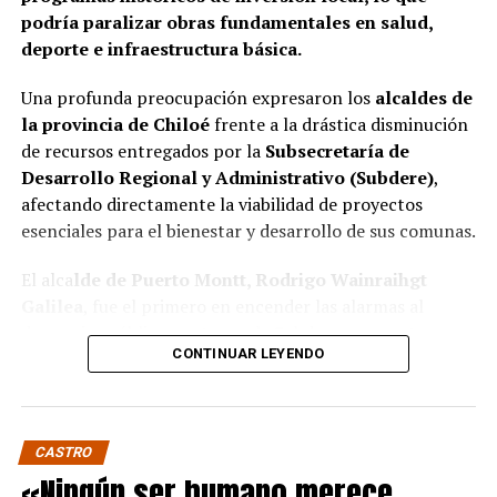
podría paralizar obras fundamentales en salud,
deporte e infraestructura básica.
Una profunda preocupación expresaron los
alcaldes de
la provincia de Chiloé
frente a la drástica disminución
de recursos entregados por la
Subsecretaría de
Desarrollo Regional y Administrativo (Subdere)
,
afectando directamente la viabilidad de proyectos
esenciales para el bienestar y desarrollo de sus comunas.
El alca
lde de Puerto Montt, Rodrigo Wainraihgt
Galilea
, fue el primero en encender las alarmas al
denunciar públicamente que la Subdere no cuenta con
CONTINUAR LEYENDO
fondos para financiar iniciativas del Programa de
Mejoramiento Urbano (PMU) ni del Programa de
Mejoramiento de Barrios (PMB), a pesar de que muchas
ya estaban declaradas elegibles.
“Por primera vez en la
CASTRO
historia, la Subdere no tiene recursos para estos
«Ningún ser humano merece
programas fundamentales”,
afirmó el edil de la capital