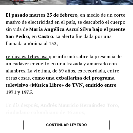
situación similar, señalando que en su comuna tienen
proyectos elegibles tanto en PMU como en PMB, pero
El pasado martes 25 de febrero
, en medio de un corte
que hasta la fecha no han recibido respuesta clara sobre
masivo de electricidad en el país, se descubrió el cuerpo
si se entregarán los recursos.
“Preocupa esta situación,
sin vida de
María Angélica Ascuí Silva
bajo el puente
estos son proyectos que vienen trabajándose desde
San Pedro
, en
Castro
. La alerta fue dada por una
hace tiempo y que hoy están en riesgo por la falta de
llamada anónima al 133,
financiamiento”,
declaró.
replica watches usa
que informó sobre la presencia de
En la comuna de
Curaco de Vélez, la alcaldesa Javiera
un cadáver envuelto en una frazada y amarrado con
Yáñez
indicó que históricamente la Subdere ha apoyado
alambres. La víctima, de 69 años, es recordada, entre
a los municipios en diversos proyectos y que confía en
otras cosas,
como una exbailarina del programa
que durante el año se asignen nuevos recursos, aunque
televisivo «Música Libre» de TVN, emitido entre
reconoció una disminución evidente en comparación
1971 y 1975
.
con ejercicios anteriores. Señaló que su administración
ha presentado iniciativas por más de 200 millones de
Un día después,
Andrés Mauricio Hernández Toro,
pesos en distintas líneas de financiamiento, y que, pese
ciudadano colombiano de 46 años
,
a los esfuerzos, los fondos aún no han llegado,
panerai copy
se entregó voluntariamente a la Segunda
generando preocupación en su equipo municipal.
CONTINUAR LEYENDO
Comisaría de Carabineros de Castro, confesando el