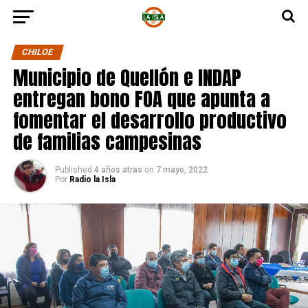
CHILOE
Municipio de Quellón e INDAP
entregan bono FOA que apunta a
fomentar el desarrollo productivo
de familias campesinas
Published
4 años atras
on
7 mayo, 2022
Por
Radio la Isla