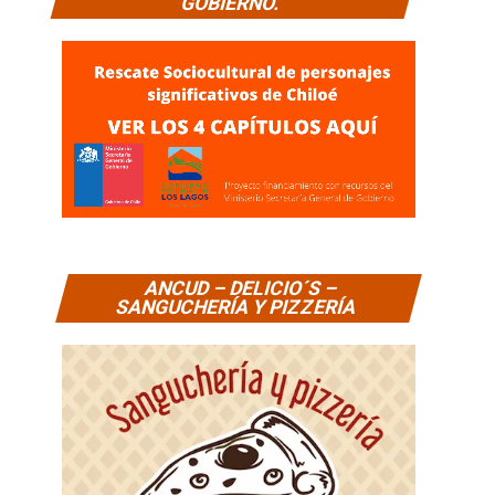
GOBIERNO.
ANCUD – DELICIO´S –
SANGUCHERÍA Y PIZZERÍA