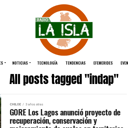
ES
NOTICIAS
TECNOLOGÍA
TENDENCIAS
EFEMERIDES
EVE
All posts tagged "indap"
CHILOE
3 años atras
GORE Los Lagos anunció proyecto de
recuperación, conservación y