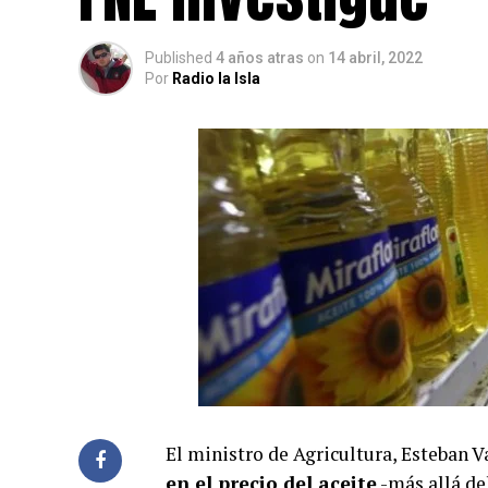
Published
4 años atras
on
14 abril, 2022
Por
Radio la Isla
El ministro de Agricultura, Esteban 
en el precio del aceite
-más allá del