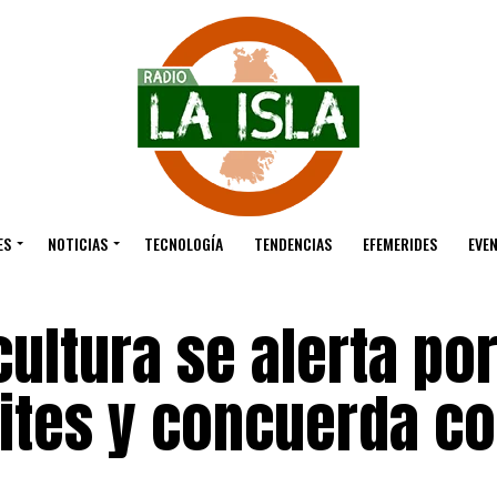
ES
NOTICIAS
TECNOLOGÍA
TENDENCIAS
EFEMERIDES
EVE
ultura se alerta por
eites y concuerda c