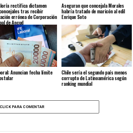
loría rectifica dictamen
Aseguran que concejala Morales
concejales tras recibir
habría tratado de maricón al edil
ación errónea de Corporación
Enrique Soto
pal de Ancud
boral: Anuncian fecha límite
Chile sería el segundo país menos
ostular
corrupto de Latinoamérica según
ranking mundial
CLICK PARA COMENTAR