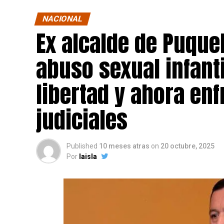
NACIONAL
Ex alcalde de Puqu
abuso sexual infant
libertad y ahora en
judiciales
Published
10 meses atras
on
20 octubre, 2025
Por
laisla