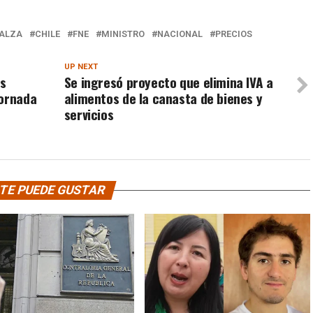
ALZA
CHILE
FNE
MINISTRO
NACIONAL
PRECIOS
UP NEXT
os
Se ingresó proyecto que elimina IVA a
jornada
alimentos de la canasta de bienes y
servicios
TE PUEDE GUSTAR