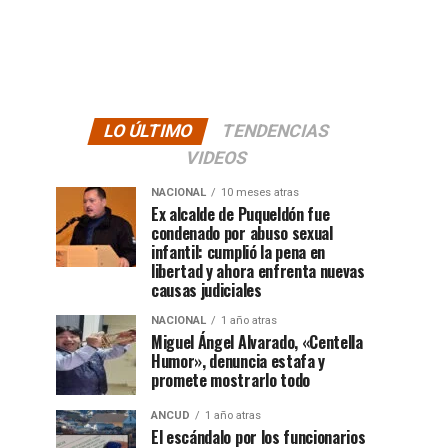
LO ÚLTIMO
TENDENCIAS
VIDEOS
NACIONAL
10 meses atras
Ex alcalde de Puqueldón fue
condenado por abuso sexual
infantil: cumplió la pena en
libertad y ahora enfrenta nuevas
causas judiciales
NACIONAL
1 año atras
Miguel Ángel Alvarado, «Centella
Humor», denuncia estafa y
promete mostrarlo todo
ANCUD
1 año atras
El escándalo por los funcionarios