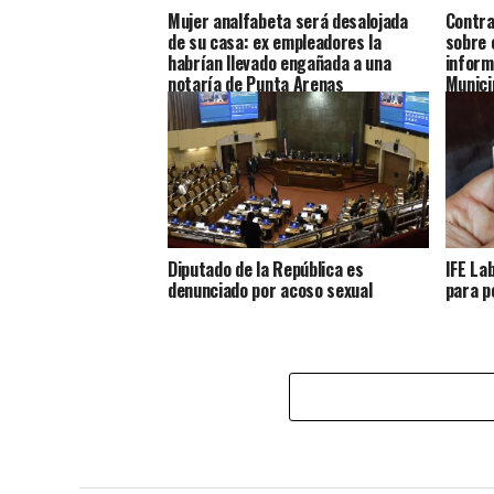
Mujer analfabeta será desalojada
Contra
de su casa: ex empleadores la
sobre 
habrían llevado engañada a una
inform
notaría de Punta Arenas
Munici
Diputado de la República es
IFE La
denunciado por acoso sexual
para p