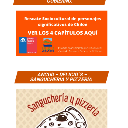
GOBIERNO.
ANCUD – DELICIO´S –
SANGUCHERÍA Y PIZZERÍA