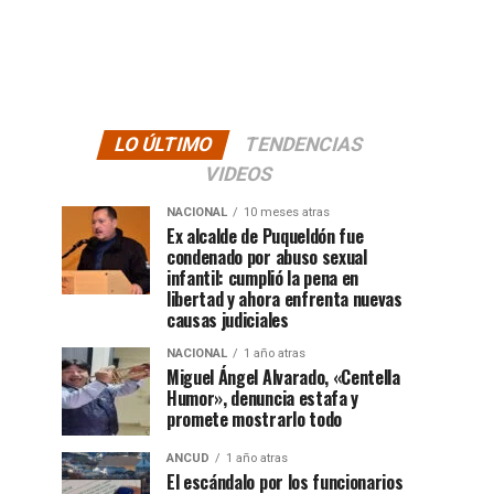
LO ÚLTIMO
TENDENCIAS
VIDEOS
NACIONAL
10 meses atras
Ex alcalde de Puqueldón fue
condenado por abuso sexual
infantil: cumplió la pena en
libertad y ahora enfrenta nuevas
causas judiciales
NACIONAL
1 año atras
Miguel Ángel Alvarado, «Centella
Humor», denuncia estafa y
promete mostrarlo todo
ANCUD
1 año atras
El escándalo por los funcionarios