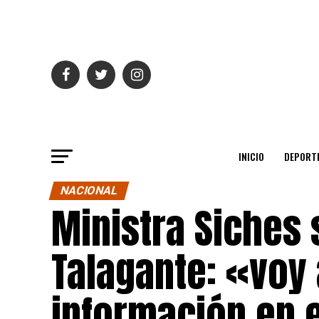
INICIO
DEPORT
NACIONAL
Ministra Siches
Talagante: «voy 
información en