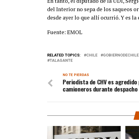
En tanto, el diputado de la UDI, Sergi
del Interior no sepa de los saqueos 
desde ayer lo que allí ocurrió. Y es l
Fuente: EMOL
RELATED TOPICS:
CHILE
GOBIERNODECHILE
TALAGANTE
NO TE PIERDAS
Periodista de CHV es agredido
camioneros durante despacho 