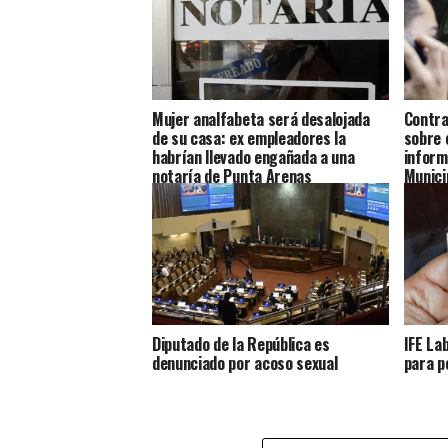
Mujer analfabeta será desalojada
Contra
de su casa: ex empleadores la
sobre 
habrían llevado engañada a una
inform
notaría de Punta Arenas
Munici
Diputado de la República es
IFE La
denunciado por acoso sexual
para p