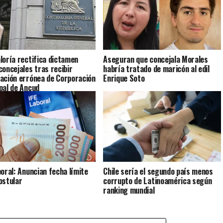
loría rectifica dictamen
Aseguran que concejala Morales
concejales tras recibir
habría tratado de maricón al edil
ación errónea de Corporación
Enrique Soto
pal de Ancud
boral: Anuncian fecha límite
Chile sería el segundo país menos
ostular
corrupto de Latinoamérica según
ranking mundial