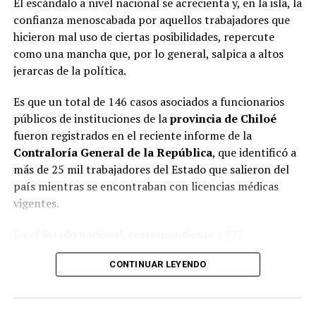
El escándalo a nivel nacional se acrecienta y, en la isla, la
confianza menoscabada por aquellos trabajadores que
hicieron mal uso de ciertas posibilidades, repercute
como una mancha que, por lo general, salpica a altos
jerarcas de la política.
Es que un total de 146 casos asociados a funcionarios
públicos de instituciones de la
provincia de Chiloé
fueron registrados en el reciente informe de la
Contraloría General de la República
, que identificó a
más de 25 mil trabajadores del Estado que salieron del
país mientras se encontraban con licencias médicas
vigentes.
En el listado nacional, correspondiente a 777
organismos públicos, figuran varias entidades del
CONTINUAR LEYENDO
archipiélago. La
Municipalidad de Castro
aparece con
16 casos
, siendo la que registra la mayor cantidad
dentro de la provincia. Le siguen la
Corporación