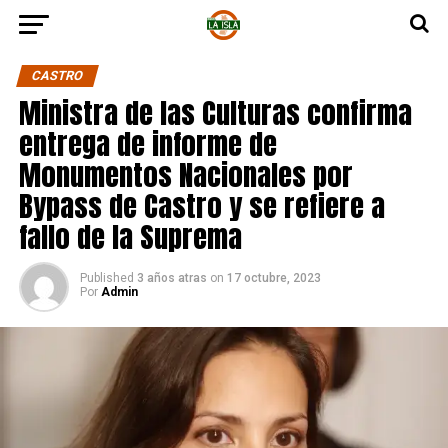
CASTRO
Ministra de las Culturas confirma
entrega de informe de
Monumentos Nacionales por
Bypass de Castro y se refiere a
fallo de la Suprema
Published
3 años atras
on
17 octubre, 2023
Por
Admin