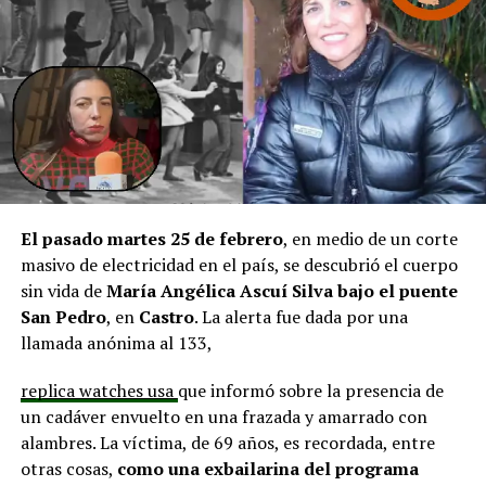
en línea con una disminución de los montos disponibles,
agregando que en su comuna tienen iniciativas
aprobadas que aún esperan financiamiento, como la
infraestructura del Club Deportivo Bernardo O’Higgins
y el cierre perimetral del Club Deportivo Aucar, obras
fundamentales para el desarrollo comunitario.
El alcalde de Quemchi, Javier Ugarte
, expresó una
situación similar, señalando que en su comuna tienen
proyectos elegibles tanto en PMU como en PMB, pero
El pasado martes 25 de febrero
, en medio de un corte
que hasta la fecha no han recibido respuesta clara sobre
masivo de electricidad en el país, se descubrió el cuerpo
si se entregarán los recursos.
“Preocupa esta situación,
sin vida de
María Angélica Ascuí Silva
bajo el puente
estos son proyectos que vienen trabajándose desde
San Pedro
, en
Castro
. La alerta fue dada por una
hace tiempo y que hoy están en riesgo por la falta de
llamada anónima al 133,
financiamiento”,
declaró.
replica watches usa
que informó sobre la presencia de
En la comuna de
Curaco de Vélez, la alcaldesa Javiera
un cadáver envuelto en una frazada y amarrado con
Yáñez
indicó que históricamente la Subdere ha apoyado
alambres. La víctima, de 69 años, es recordada, entre
a los municipios en diversos proyectos y que confía en
otras cosas,
como una exbailarina del programa