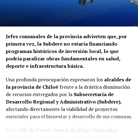
instituciones mencionadas ha informado si ha iniciado
procedimientos disciplinarios ni ha emitido
declaraciones sobre los casos detectados.
La Contraloría ha anunciado que continuará con las
Jefes comunales de la provincia advierten que, por
fiscalizaciones y solicitará antecedentes a cada
primera vez, la Subdere no estaría financiando
organismo involucrado para determinar las
programas históricos de inversión local, lo que
responsabilidades administrativas correspondientes.
podría paralizar obras fundamentales en salud,
deporte e infraestructura básica.
Una profunda preocupación expresaron los
alcaldes de
la provincia de Chiloé
frente a la drástica disminución
de recursos entregados por la
Subsecretaría de
Desarrollo Regional y Administrativo (Subdere)
,
afectando directamente la viabilidad de proyectos
esenciales para el bienestar y desarrollo de sus comunas.
El alca
lde de Puerto Montt, Rodrigo Wainraihgt
Galilea
, fue el primero en encender las alarmas al