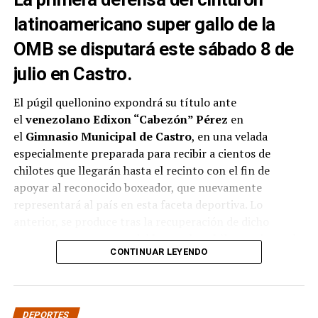
latinoamericano super gallo de la
OMB se disputará este sábado 8 de
julio en Castro.
El púgil quellonino expondrá su título ante
el
venezolano Edixon “Cabezón” Pérez
en
el
Gimnasio Municipal de Castro
, en una velada
especialmente preparada para recibir a cientos de
chilotes que llegarán hasta el recinto con el fin de
apoyar al reconocido boxeador, que nuevamente
representará al país en esta faceta deportiva. Lo
anterior, se produce tras la recuperación de dicho
campeonato por parte del
boxeador chileno
, el pasado
CONTINUAR LEYENDO
mes de abril ante el
boliviano Ramón Averanga
en una
disputada pelea.
La velada contará además con siete combates
DEPORTES