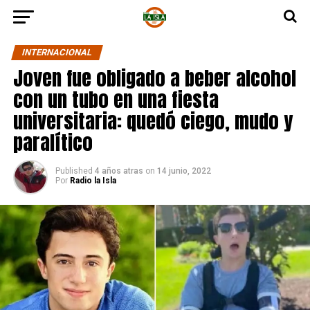
INTERNACIONAL
Joven fue obligado a beber alcohol
con un tubo en una fiesta
universitaria: quedó ciego, mudo y
paralítico
Published
4 años atras
on
14 junio, 2022
Por
Radio la Isla