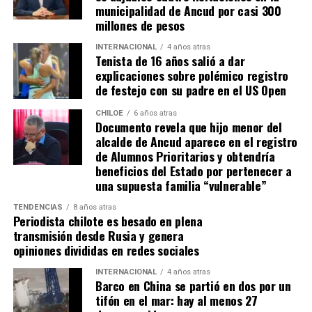
municipalidad de Ancud por casi 300
millones de pesos
A los 90+2 minutos, el juez Darío Herrera cobró penal a
favor del elenco ‘millonario’, por una falta contra el
INTERNACIONAL
4 años atras
Tenista de 16 años salió a dar
‘Pibe’ Solari quien se anticipó a su marcador.
El
explicaciones sobre polémico registro
colombiano Miguel Borja transformó la pena
de festejo con su padre en el US Open
máxima en gol
.
CHILOE
6 años atras
Documento revela que hijo menor del
Tras el tanto del delantero ‘cafetalero’, los jugadores
alcalde de Ancud aparece en el registro
visitantes arremetieron contra sus rivales
de Alumnos Prioritarios y obtendría
argumentando que un jugador de River
(Agustín
beneficios del Estado por pertenecer a
Palavecino)
les gritó el festejo en la cara.
una supuesta familia “vulnerable”
Tras los incidentes,
Palavecino fue expulsado en
TENDENCIAS
8 años atras
Periodista chilote es besado en plena
River
. En Boca, en tanto, vieron la roja
Miguel Ángel
transmisión desde Rusia y genera
Merentiel, Ezequiel Fernández y Nicolás Valentini
.
opiniones divididas en redes sociales
Fuente:
Bio Bio
INTERNACIONAL
4 años atras
Barco en China se partió en dos por un
tifón en el mar: hay al menos 27