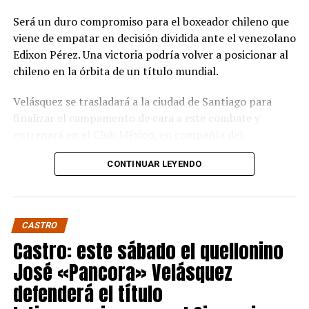
Será un duro compromiso para el boxeador chileno que
viene de empatar en decisión dividida ante el venezolano
Edixon Pérez. Una victoria podría volver a posicionar al
chileno en la órbita de un título mundial.
Velásquez se trasladará a la ciudad de Santiago para
finalizar el campamento de cara a este combate y
entrenará en el Club México, en compañía del
excampeón chileno y sudamericano Miguel “Aguja”
CONTINUAR LEYENDO
González que estará en la esquina del púgil de Quellón.
Wake es un experimentado boxeador de 36 años que
tiene dentro de sus rivales más notables al japonés
CASTRO
Takuma Inoue. Si bien nunca ha disputado un título
Castro: este sábado el quellonino
mundial, sí ha sido campeón de su país y ha peleado por
distintos títulos internacionales.
José «Pancora» Velásquez
defenderá el título
Pancora Velásquez viajará el próximo 29 de agosto para