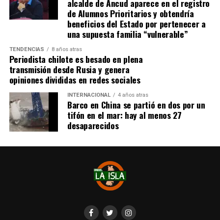
alcalde de Ancud aparece en el registro
legislación que favorece a las grandes corporaciones.
de Alumnos Prioritarios y obtendría
beneficios del Estado por pertenecer a
una supuesta familia “vulnerable”
TENDENCIAS
8 años atras
Periodista chilote es besado en plena
transmisión desde Rusia y genera
opiniones divididas en redes sociales
INTERNACIONAL
4 años atras
Barco en China se partió en dos por un
tifón en el mar: hay al menos 27
desaparecidos