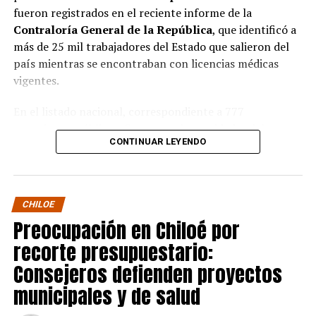
fueron registrados en el reciente informe de la
Contraloría General de la República
, que identificó a
más de 25 mil trabajadores del Estado que salieron del
país mientras se encontraban con licencias médicas
vigentes.
En el listado nacional, correspondiente a 777
organismos públicos, figuran varias entidades del
CONTINUAR LEYENDO
archipiélago. La
Municipalidad de Castro
aparece con
16 casos
, siendo la que registra la mayor cantidad
dentro de la provincia. Le siguen la
Corporación
Municipal de Quellón
, con
77 casos
; la
Corporación
CHILOE
Municipal de Curaco de Vélez
, con
17
; y el
Servicio de
Preocupación en Chiloé por
Salud Chiloé
, con
11
. También figuran la
recorte presupuestario:
Municipalidad de Ancud
, con
5 casos
; la
Municipalidad de Quellón
y la
Municipalidad de
Consejeros defienden proyectos
Puqueldón
, con
4 cada una
; la
Municipalidad de
municipales y de salud
Curaco de Vélez
, con
2
; y la
Municipalidad de
Quinchao
, con
1 caso
.