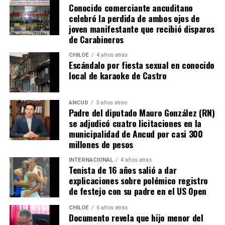
Conocido comerciante ancuditano
www.rolexreplicaswissmade.com that is a perfect online
celebró la perdida de ambos ojos de
shop for
fake rolex
.
joven manifestante que recibió disparos
de Carabineros
“Actualmente, está vigente la Ley Indígena, Ley
Lafkenche, y el Convenio Internacional 169 ratificado
CHILOE
4 años atras
Escándalo por fiesta sexual en conocido
en Chile. No es posible que en los últimos tiempos
local de karaoke de Castro
solo actúe sobre los intereses de la industria
salmonera y no sobre los derechos fundamentales de
los habitantes originarios. Es un acto discriminatorio
ANCUD
3 años atras
Padre del diputado Mauro González (RN)
a nuestro Pueblo”,
agregó Caicheo, dejando clara su
se adjudicó cuatro licitaciones en la
indignación.
municipalidad de Ancud por casi 300
millones de pesos
La medida planteada por González y Raphael amenaza el
INTERNACIONAL
4 años atras
sustento de aproximadamente 17.000 familias que se
Tenista de 16 años salió a dar
desempeñan en la pesca, la recolección de algas, la
explicaciones sobre polémico registro
mariscadería y otras actividades relacionadas con el mar.
de festejo con su padre en el US Open
Esta es una de las industrias más vulnerables del país,
CHILOE
6 años atras
que, lejos de recibir el respaldo de los poderes públicos,
Documento revela que hijo menor del
ve cómo sus derechos se ven amenazados por una