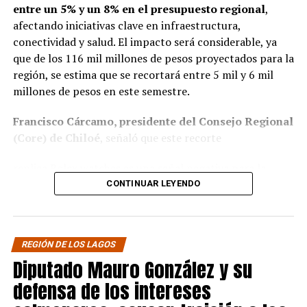
entre un 5% y un 8% en el presupuesto regional
,
afectando iniciativas clave en infraestructura,
conectividad y salud. El impacto será considerable, ya
que de los 116 mil millones de pesos proyectados para la
región, se estima que se recortará entre 5 mil y 6 mil
millones de pesos en este semestre.
Francisco Cárcamo, presidente del Consejo Regional
(Core) de Chiloé
, señaló que este recorte
replica Rolex watches
es una señal negativa para la
descentralización y regionalización.
«Es lamentable y
CONTINUAR LEYENDO
castigan a las organizaciones. El año pasado, los
recursos destinados a Bomberos y al subsidio de
operación eléctrica para las islas fueron afectados, lo
REGIÓN DE LOS LAGOS
que generó una deuda flotante de 17 mil millones»
,
Diputado Mauro González y su
manifestó Cárcamo. En cuanto a la situación actual,
explicó que el Gobierno Regional Ejecutivo deberá
defensa de los intereses
priorizar proyectos en ejecución y aquellos que ya