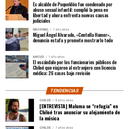
Ex alcalde de Puqueldón fue condenado por
originarios, quienes ven en esta ley un escudo ante la
abuso sexual infantil: cumplió la pena en
expansión de industrias extractivas que afectan su
libertad y ahora enfrenta nuevas causas
forma de vida y el equilibrio medioambiental de sus
judiciales
territorios.
De ahí que nace la preocupación de
NACIONAL
1 año atras
González en suspender la norma.
Miguel Ángel Alvarado, «Centella Humor»,
denuncia estafa y promete mostrarlo todo
La alcaldesa subrogante de Ancud, Ruth Caicheo
, se
sumó a las voces críticas, acusando abiertamente al
ANCUD
1 año atras
diputado Mauro González de actos discriminatorios a
El escándalo por los funcionarios públicos de
favor de la industria salmonera.
«Ya es tiempo de que
Chiloé que viajaron al extranjero con licencia
médica: 26 casos bajo revisión
el Diputado Mauro González comience a respetar a
los pueblos originarios»,
sentenció la edil suplente a
través de su cuenta de Facebook, señalando que el
TENDENCIAS
congresista solo está actuando en beneficio de los
intereses de las grandes empresas, sin considerar los
CHILOE
8 años atras
[ENTREVISTA] Maluma se “refugia” en
derechos fundamentales de los pueblos que habitan esas
Chiloé tras anunciar su alejamiento de
tierras desde tiempos ancestrales.
la música
Welcome to our website
CHILOE
7 años atras