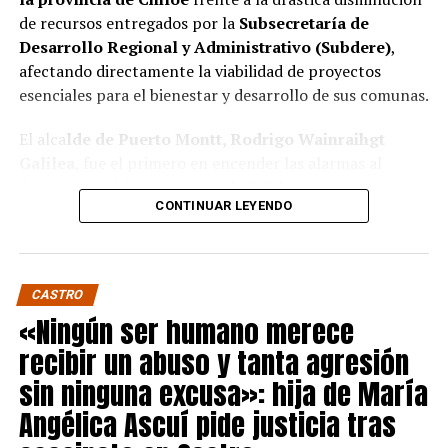
de recursos entregados por la
Subsecretaría de
Desarrollo Regional y Administrativo (Subdere)
,
afectando directamente la viabilidad de proyectos
esenciales para el bienestar y desarrollo de sus comunas.
El alca
lde de Puerto Montt, Rodrigo Wainraihgt
Galilea
, fue el primero en encender las alarmas al
denunciar públicamente que la Subdere no cuenta con
CONTINUAR LEYENDO
fondos para financiar iniciativas del Programa de
Mejoramiento Urbano (PMU) ni del Programa de
Mejoramiento de Barrios (PMB), a pesar de que muchas
ya estaban declaradas elegibles.
“Por primera vez en la
CASTRO
historia, la Subdere no tiene recursos para estos
«Ningún ser humano merece
programas fundamentales”,
afirmó el edil de la capital
recibir un abuso y tanta agresión
regional de Los Lagos.
sin ninguna excusa»: hija de María
Sus pares de Chiloé respaldaron sus declaraciones,
Angélica Ascuí pide justicia tras
manifestando su inquietud por el impacto que esta
situación tendrá en sus comunas.
El alcalde de