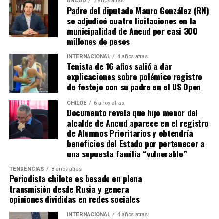
espera ese gesto por parte de la madre del pequeño
ANCUD
3 años atras
Padre del diputado Mauro González (RN)
Tomás, los pasos siguen quemando los pies de Fernando
se adjudicó cuatro licitaciones en la
en pos de que cada kilómetro recorrido, signifique más
municipalidad de Ancud por casi 300
que una llegada a Santiago, un arribo a la cura de su hijo
millones de pesos
Dante.
INTERNACIONAL
4 años atras
Tenista de 16 años salió a dar
Actualmente, Gómez se encuentra en Santiago
explicaciones sobre polémico registro
realizando trámites y participando como invitada en
de festejo con su padre en el US Open
distintos medios de comunicación. Aunque aún no tiene
una fecha exacta para su viaje a Estados Unidos, donde
CHILOE
6 años atras
Documento revela que hijo menor del
se administra el medicamento, indicó que esperan
alcalde de Ancud aparece en el registro
realizarlo «a mediados de junio».
de Alumnos Prioritarios y obtendría
beneficios del Estado por pertenecer a
Cabe destacar que, pese a que se logró reunir el dinero y,
una supuesta familia “vulnerable”
por ende, la meta se cumplió, continúan circulando por
TENDENCIAS
8 años atras
redes sociales, eventos a beneficios de Tomás Ross.
Periodista chilote es besado en plena
transmisión desde Rusia y genera
¿Como ayudar?
opiniones divididas en redes sociales
Instagram, Dante_contra_duchenne
INTERNACIONAL
4 años atras
Fernando Jara (padre)