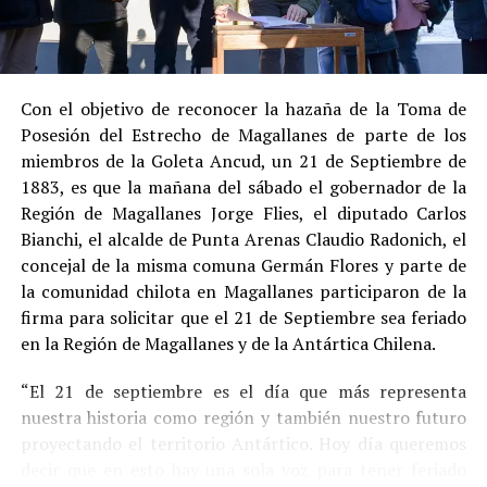
registrar antecedentes penales previos.
Estas circunstancias jurídicas, sumadas al
procedimiento abreviado, redujeron la posibilidad de un
cumplimiento efectivo en recinto penitenciario.
Con el objetivo de reconocer la hazaña de la Toma de
Posesión del Estrecho de Magallanes de parte de los
Indemnización a la víctima y nueva investigación
miembros de la Goleta Ancud, un 21 de Septiembre de
por ocultamiento de bienes
1883, es que la mañana del sábado el gobernador de la
Región de Magallanes Jorge Flies, el diputado Carlos
En el ámbito civil, el
Juzgado de Letras de Castro
dictó
Bianchi, el alcalde de Punta Arenas Claudio Radonich, el
en
septiembre de 2023
una sentencia que obliga a
concejal de la misma comuna Germán Flores y parte de
Pedro Montecinos a
pagar una indemnización total de
la comunidad chilota en Magallanes participaron de la
$120 millones
por concepto de daño moral:
firma para solicitar que el 21 de Septiembre sea feriado
en la Región de Magallanes y de la Antártica Chilena.
$80 millones
a favor de la víctima.
“El 21 de septiembre es el día que más representa
$40 millones
a favor de su madre.
nuestra historia como región y también nuestro futuro
Sin embargo, la Fiscalía abrió una nueva línea
proyectando el territorio Antártico. Hoy día queremos
investigativa luego de que se detectaran presuntas
decir que en esto hay una sola voz para tener feriado
maniobras para
eludir el pago de la indemnización
,