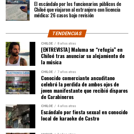
El escándalo por los funcionarios públicos de
imposible de especificar con exactitud pero que un
Chiloé que viajaron al extranjero con licencia
simple chequeo de los ánimos de la gente, se puede ver
médica: 26 casos bajo revisión
como un anhelo mayúsculo el hecho de que esos casi
$200 millones sean destinados para Dante Jara, el
TENDENCIAS
pequeño de año y medio cuyo padecimiento es el mismo
de Tomás Ross y, por si fuera poco, su padre, Fernando,
CHILOE
8 años atras
[ENTREVISTA] Maluma se “refugia” en
emprendió una caminata de Arica a Santiago para
Chiloé tras anunciar su alejamiento de
conseguir tal fin. Entonces, ¿quién mejor que Camila
la música
Gómez para ponerse en el lugar de quien comparte su
misma realidad, el Duchenne, salvando las “pequeñas
CHILOE
7 años atras
Conocido comerciante ancuditano
grandes” diferencias?
celebró la perdida de ambos ojos de
joven manifestante que recibió disparos
Voces al unísono se escuchan y se repiten en redes
de Carabineros
sociales, el pedido de donar ese excedente al Dante Jara
resuena desde todo Chiloé, cuna del apoyo recibido por
CHILOE
4 años atras
Escándalo por fiesta sexual en conocido
parte de Camila Gómez, hasta nuestro lejano norte. Es
local de karaoke de Castro
que, a diferencia del conocido dicho, en este caso, todos
los caminos conducen a… La Moneda y, mientras se