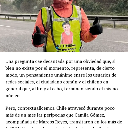
Pese a la gravedad a la gravedad de los hechos, no se
Recordemos que el 21 de Septiembre de 1883 se produjo
registraron declaraciones públicas de su partido ni
la Toma de Posesión del Estrecho de Magallanes, donde
sanciones políticas posteriores.
el capitán Juan Guillermos y 23 tripulantes a bordo de la
Goleta de Guerra Ancud de la Armada tomaron posesión
de estas tierras patagónicas donde izaron la bandera
nacional declarando este territorio como parte de Chile.
Una pregunta cae decantada por una obviedad que, si
bien no existe por el momento, representa, de cierto
modo, un pensamiento unánime entre los usuarios de
redes sociales, el ciudadano común y el chileno en
general que, al fin y al cabo, terminan siendo el mismo
núcleo.
Pero, contextualicemos. Chile atravesó durante poco
más de un mes las peripecias que Camila Gómez,
acompañada de Marcos Reyes, transitaron en los más de