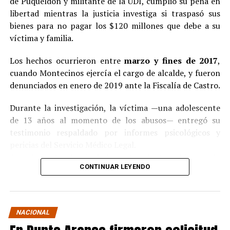
de Puqueldón y militante de la UDI, cumplió su pena en
libertad mientras la justicia investiga si traspasó sus
bienes para no pagar los $120 millones que debe a su
víctima y familia.
Los hechos ocurrieron entre
marzo y fines de 2017
,
cuando Montecinos ejercía el cargo de alcalde, y fueron
denunciados en enero de 2019 ante la Fiscalía de Castro.
Durante la investigación, la víctima —una adolescente
de 13 años al momento de los abusos— entregó su
testimonio respaldado por informes psicológicos y
pericias del Servicio Médico Legal.
Ante la contundencia de los antecedentes, el imputado
CONTINUAR LEYENDO
aceptó los cargos
en un procedimiento abreviado,
reconociendo su responsabilidad en los hechos.
La condena y el cumplimiento en libertad
NACIONAL
El
Juzgado de Garantía de Castro
dictó sentencia en