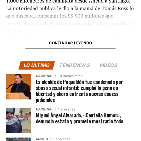
1.000 kilómetros de caminata desde Ancud a Santiago.
La notoriedad pública le dio a la mamá de Tomás Ross lo
que buscaba, conseguir los $3.500 millones que
necesitaba para darle una oportunidad a la corta vida de
su hijo.
CONTINUAR LEYENDO
La solidaridad y empatía de los chilenos en cada paso
recorrido fue tanta que el objetivo no solo se alcanzó,
sino que se superó con creces. De hecho, el último
LO ÚLTIMO
TENDENCIAS
VIDEOS
cómputo dado a conocer reveló la suma total de
$3.689.545.200.
NACIONAL
10 meses atras
Ex alcalde de Puqueldón fue condenado por
abuso sexual infantil: cumplió la pena en
Según Camila Gómez, el excedente de casi $200
libertad y ahora enfrenta nuevas causas
millones sería destinado
para los costos médicos
judiciales
asociados al suministro del Elevidys «porque los 3.500
NACIONAL
1 año atras
millones
solo incluye el frasco del fármaco y no los
Miguel Ángel Alvarado, «Centella Humor»,
otros gastos relacionados con los tres meses del
denuncia estafa y promete mostrarlo todo
tratamiento
«, indicó a Meganonoticias.cl
Pero, volviendo al principio, damos curso a una solicitud
ANCUD
1 año atras