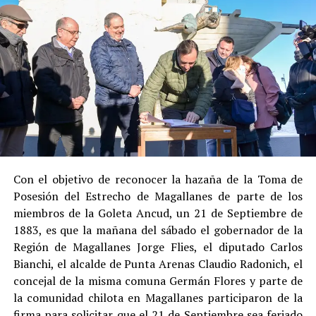
Entre las razones que permitieron esta medida, según la
Justicia, se consideraron dos
atenuantes
:
Su
colaboración sustancial con la investigación
,
al admitir los hechos.
Su
conducta anterior irreprochable
, al no
registrar antecedentes penales previos.
Estas circunstancias jurídicas, sumadas al
procedimiento abreviado, redujeron la posibilidad de un
cumplimiento efectivo en recinto penitenciario.
Con el objetivo de reconocer la hazaña de la Toma de
Posesión del Estrecho de Magallanes de parte de los
Indemnización a la víctima y nueva investigación
miembros de la Goleta Ancud, un 21 de Septiembre de
por ocultamiento de bienes
1883, es que la mañana del sábado el gobernador de la
Región de Magallanes Jorge Flies, el diputado Carlos
En el ámbito civil, el
Juzgado de Letras de Castro
dictó
Bianchi, el alcalde de Punta Arenas Claudio Radonich, el
en
septiembre de 2023
una sentencia que obliga a
concejal de la misma comuna Germán Flores y parte de
Pedro Montecinos a
pagar una indemnización total de
la comunidad chilota en Magallanes participaron de la
$120 millones
por concepto de daño moral:
firma para solicitar que el 21 de Septiembre sea feriado