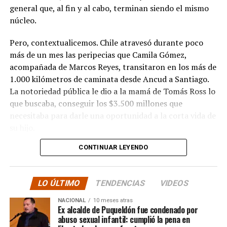
general que, al fin y al cabo, terminan siendo el mismo
núcleo.
Pero, contextualicemos. Chile atravesó durante poco
más de un mes las peripecias que Camila Gómez,
acompañada de Marcos Reyes, transitaron en los más de
1.000 kilómetros de caminata desde Ancud a Santiago.
La notoriedad pública le dio a la mamá de Tomás Ross lo
que buscaba, conseguir los $3.500 millones que
necesitaba para darle una oportunidad a la corta vida de
su hijo.
CONTINUAR LEYENDO
La solidaridad y empatía de los chilenos en cada paso
recorrido fue tanta que el objetivo no solo se alcanzó,
sino que se superó con creces. De hecho, el último
LO ÚLTIMO
TENDENCIAS
VIDEOS
cómputo dado a conocer reveló la suma total de
$3.689.545.200.
NACIONAL
10 meses atras
Ex alcalde de Puqueldón fue condenado por
abuso sexual infantil: cumplió la pena en
Según Camila Gómez, el excedente de casi $200