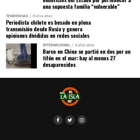
Cabe destacar que, pese a que se logró reunir el dinero y,
una supuesta familia “vulnerable”
por ende, la meta se cumplió, continúan circulando por
TENDENCIAS
8 años atras
redes sociales, eventos a beneficios de Tomás Ross.
Periodista chilote es besado en plena
transmisión desde Rusia y genera
¿Como ayudar?
opiniones divididas en redes sociales
Instagram, Dante_contra_duchenne
INTERNACIONAL
4 años atras
Fernando Jara (padre)
Barco en China se partió en dos por un
19.968.680-1
tifón en el mar: hay al menos 27
Banco Falabella, cuenta corriente
desaparecidos
11510154944
fernandokine1998@gmail.com