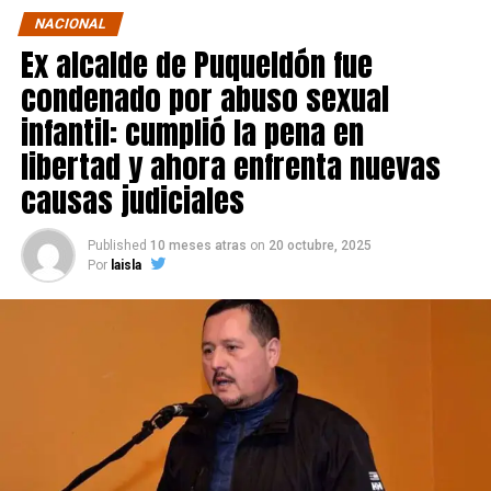
NACIONAL
Ex alcalde de Puqueldón fue
condenado por abuso sexual
infantil: cumplió la pena en
libertad y ahora enfrenta nuevas
causas judiciales
Published
10 meses atras
on
20 octubre, 2025
Por
laisla