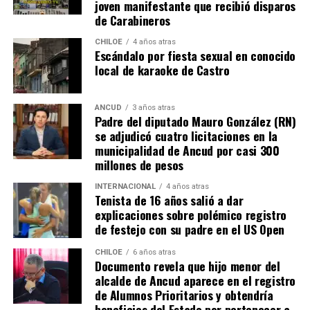
joven manifestante que recibió disparos
Voces al unísono se escuchan y se repiten en redes
de Carabineros
sociales, el pedido de donar ese excedente al Dante Jara
resuena desde todo Chiloé, cuna del apoyo recibido por
CHILOE
4 años atras
Escándalo por fiesta sexual en conocido
parte de Camila Gómez, hasta nuestro lejano norte. Es
local de karaoke de Castro
que, a diferencia del conocido dicho, en este caso, todos
los caminos conducen a… La Moneda y, mientras se
espera ese gesto por parte de la madre del pequeño
ANCUD
3 años atras
Padre del diputado Mauro González (RN)
Tomás, los pasos siguen quemando los pies de Fernando
se adjudicó cuatro licitaciones en la
en pos de que cada kilómetro recorrido, signifique más
municipalidad de Ancud por casi 300
que una llegada a Santiago, un arribo a la cura de su hijo
millones de pesos
Dante.
INTERNACIONAL
4 años atras
Tenista de 16 años salió a dar
Actualmente, Gómez se encuentra en Santiago
explicaciones sobre polémico registro
realizando trámites y participando como invitada en
de festejo con su padre en el US Open
distintos medios de comunicación. Aunque aún no tiene
una fecha exacta para su viaje a Estados Unidos, donde
CHILOE
6 años atras
Documento revela que hijo menor del
se administra el medicamento, indicó que esperan
alcalde de Ancud aparece en el registro
realizarlo «a mediados de junio».
de Alumnos Prioritarios y obtendría
beneficios del Estado por pertenecer a