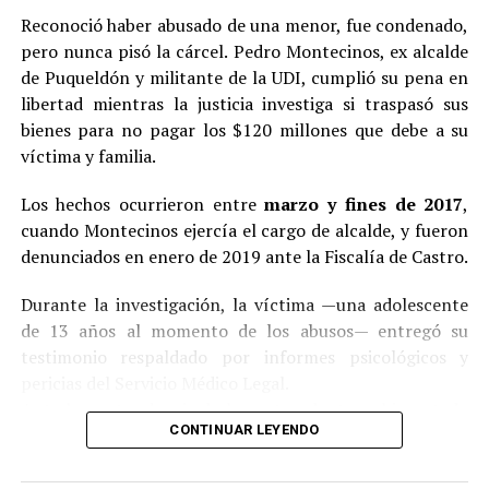
Reconoció haber abusado de una menor, fue condenado,
pero nunca pisó la cárcel. Pedro Montecinos, ex alcalde
de Puqueldón y militante de la UDI, cumplió su pena en
libertad mientras la justicia investiga si traspasó sus
bienes para no pagar los $120 millones que debe a su
víctima y familia.
Los hechos ocurrieron entre
marzo y fines de 2017
,
cuando Montecinos ejercía el cargo de alcalde, y fueron
denunciados en enero de 2019 ante la Fiscalía de Castro.
Durante la investigación, la víctima —una adolescente
de 13 años al momento de los abusos— entregó su
testimonio respaldado por informes psicológicos y
pericias del Servicio Médico Legal.
Ante la contundencia de los antecedentes, el imputado
CONTINUAR LEYENDO
aceptó los cargos
en un procedimiento abreviado,
reconociendo su responsabilidad en los hechos.