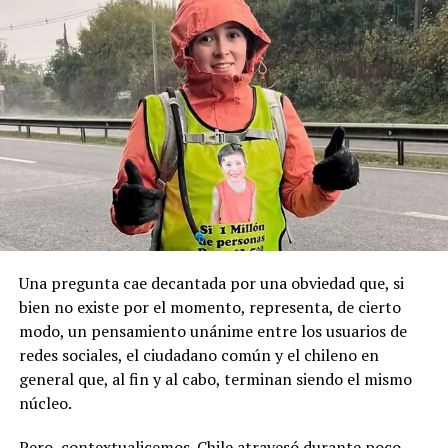
buscamos es que esta fecha sea un feriado regional
autoridad y mantenía vínculos con sectores políticos
permanente y se haga justicia con esta posesión
locales, principalmente de derecha.
geopolítica que es tan importante”.
Pese a la gravedad a la gravedad de los hechos, no se
Recordemos que el 21 de Septiembre de 1883 se produjo
registraron declaraciones públicas de su partido ni
la Toma de Posesión del Estrecho de Magallanes, donde
sanciones políticas posteriores.
el capitán Juan Guillermos y 23 tripulantes a bordo de la
Goleta de Guerra Ancud de la Armada tomaron posesión
de estas tierras patagónicas donde izaron la bandera
nacional declarando este territorio como parte de Chile.
Una pregunta cae decantada por una obviedad que, si
bien no existe por el momento, representa, de cierto
modo, un pensamiento unánime entre los usuarios de
redes sociales, el ciudadano común y el chileno en
general que, al fin y al cabo, terminan siendo el mismo
núcleo.
Pero, contextualicemos. Chile atravesó durante poco