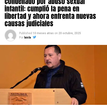
condenado por abuso sexual
infantil: cumplió la pena en
libertad y ahora enfrenta nuevas
causas judiciales
Published
10 meses atras
on
20 octubre, 2025
Por
laisla