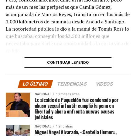
más de un mes las peripecias que Camila Gómez,
acompañada de Marcos Reyes, transitaron en los más de
1.000 kilómetros de caminata desde Ancud a Santiago.
La notoriedad pública le dio a la mamá de Tomás Ross lo
que buscaba, conseguir los $3.500 millones que
necesitaba para darle una oportunidad a la corta vida de
su hijo.
CONTINUAR LEYENDO
La solidaridad y empatía de los chilenos en cada paso
recorrido fue tanta que el objetivo no solo se alcanzó,
sino que se superó con creces. De hecho, el último
LO ÚLTIMO
TENDENCIAS
VIDEOS
cómputo dado a conocer reveló la suma total de
$3.689.545.200.
NACIONAL
10 meses atras
Ex alcalde de Puqueldón fue condenado por
abuso sexual infantil: cumplió la pena en
Según Camila Gómez, el excedente de casi $200
libertad y ahora enfrenta nuevas causas
millones sería destinado
para los costos médicos
judiciales
asociados al suministro del Elevidys «porque los 3.500
NACIONAL
1 año atras
millones
solo incluye el frasco del fármaco y no los
Miguel Ángel Alvarado, «Centella Humor»,
otros gastos relacionados con los tres meses del