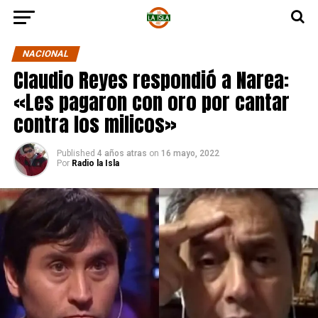
NACIONAL
Claudio Reyes respondió a Narea:
«Les pagaron con oro por cantar
contra los milicos»
Published
4 años atras
on
16 mayo, 2022
Por
Radio la Isla