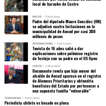
local de karaoke de Castro
que, a diferencia del conocido dicho, en este caso, todos
los caminos conducen a… La Moneda y, mientras se
espera ese gesto por parte de la madre del pequeño
ANCUD
3 años atras
Padre del diputado Mauro González (RN)
Tomás, los pasos siguen quemando los pies de Fernando
se adjudicó cuatro licitaciones en la
en pos de que cada kilómetro recorrido, signifique más
municipalidad de Ancud por casi 300
que una llegada a Santiago, un arribo a la cura de su hijo
millones de pesos
Dante.
INTERNACIONAL
4 años atras
Tenista de 16 años salió a dar
Actualmente, Gómez se encuentra en Santiago
explicaciones sobre polémico registro
realizando trámites y participando como invitada en
de festejo con su padre en el US Open
distintos medios de comunicación. Aunque aún no tiene
una fecha exacta para su viaje a Estados Unidos, donde
CHILOE
6 años atras
Documento revela que hijo menor del
se administra el medicamento, indicó que esperan
alcalde de Ancud aparece en el registro
realizarlo «a mediados de junio».
de Alumnos Prioritarios y obtendría
beneficios del Estado por pertenecer a
Cabe destacar que, pese a que se logró reunir el dinero y,
una supuesta familia “vulnerable”
por ende, la meta se cumplió, continúan circulando por
TENDENCIAS
8 años atras
redes sociales, eventos a beneficios de Tomás Ross.
Periodista chilote es besado en plena