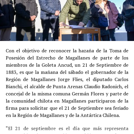
al admitir los hechos.
Su
conducta anterior irreprochable
, al no
registrar antecedentes penales previos.
Estas circunstancias jurídicas, sumadas al
procedimiento abreviado, redujeron la posibilidad de un
cumplimiento efectivo en recinto penitenciario.
Con el objetivo de reconocer la hazaña de la Toma de
Posesión del Estrecho de Magallanes de parte de los
Indemnización a la víctima y nueva investigación
miembros de la Goleta Ancud, un 21 de Septiembre de
por ocultamiento de bienes
1883, es que la mañana del sábado el gobernador de la
Región de Magallanes Jorge Flies, el diputado Carlos
En el ámbito civil, el
Juzgado de Letras de Castro
dictó
Bianchi, el alcalde de Punta Arenas Claudio Radonich, el
en
septiembre de 2023
una sentencia que obliga a
concejal de la misma comuna Germán Flores y parte de
Pedro Montecinos a
pagar una indemnización total de
la comunidad chilota en Magallanes participaron de la
$120 millones
por concepto de daño moral:
firma para solicitar que el 21 de Septiembre sea feriado
en la Región de Magallanes y de la Antártica Chilena.
$80 millones
a favor de la víctima.
“El 21 de septiembre es el día que más representa
$40 millones
a favor de su madre.