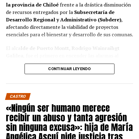
la provincia de Chiloé
frente a la drástica disminución
de recursos entregados por la
Subsecretaría de
Desarrollo Regional y Administrativo (Subdere)
,
afectando directamente la viabilidad de proyectos
esenciales para el bienestar y desarrollo de sus comunas.
El alca
lde de Puerto Montt, Rodrigo Wainraihgt
Galilea
, fue el primero en encender las alarmas al
denunciar públicamente que la Subdere no cuenta con
CONTINUAR LEYENDO
fondos para financiar iniciativas del Programa de
Mejoramiento Urbano (PMU) ni del Programa de
Mejoramiento de Barrios (PMB), a pesar de que muchas
ya estaban declaradas elegibles.
“Por primera vez en la
CASTRO
historia, la Subdere no tiene recursos para estos
«Ningún ser humano merece
programas fundamentales”,
afirmó el edil de la capital
recibir un abuso y tanta agresión
regional de Los Lagos.
sin ninguna excusa»: hija de María
Sus pares de Chiloé respaldaron sus declaraciones,
Angélica Ascuí pide justicia tras
manifestando su inquietud por el impacto que esta