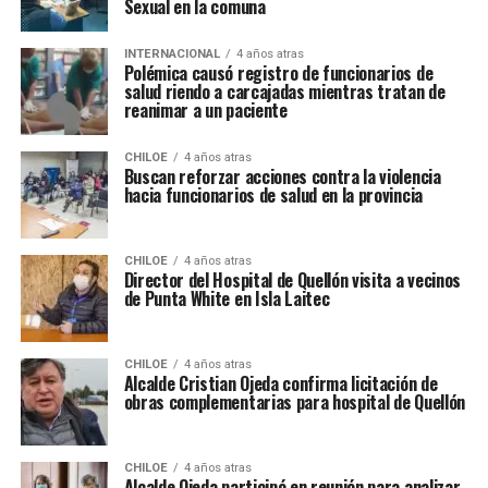
Sexual en la comuna
INTERNACIONAL
4 años atras
Polémica causó registro de funcionarios de
salud riendo a carcajadas mientras tratan de
reanimar a un paciente
CHILOE
4 años atras
Buscan reforzar acciones contra la violencia
hacia funcionarios de salud en la provincia
CHILOE
4 años atras
Director del Hospital de Quellón visita a vecinos
de Punta White en Isla Laitec
CHILOE
4 años atras
Alcalde Cristian Ojeda confirma licitación de
obras complementarias para hospital de Quellón
CHILOE
4 años atras
Alcalde Ojeda participó en reunión para analizar