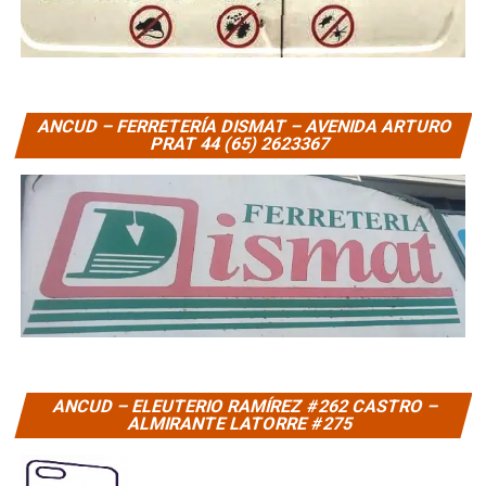
ANCUD – FERRETERÍA DISMAT – AVENIDA ARTURO
PRAT 44 (65) 2623367
ANCUD – ELEUTERIO RAMÍREZ #262 CASTRO –
ALMIRANTE LATORRE #275