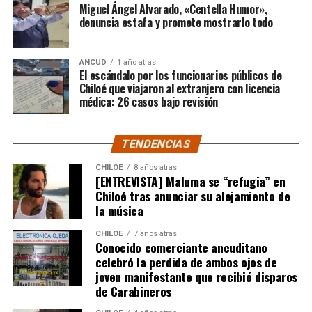
nuestra provincia. Afortunadamente un nuevo
Miguel Ángel Alvarado, «Centella Humor»,
dictamen de Contraloría General de la República
denuncia estafa y promete mostrarlo todo
deja sin efecto esa resolución y va a permitir
nuevamente que todas las carpetas de saneamiento
ANCUD
1 año atras
de títulos de dominios sobre la propiedad particular,
El escándalo por los funcionarios públicos de
vuelvan a seguir su tramitación y puedan obtener su
Chiloé que viajaron al extranjero con licencia
título de dominio”,
médica: 26 casos bajo revisión
expresó el Consejero Cárcamo.
Recordó que, en un caso puntual, un vecino de la
TENDENCIAS
comuna de Castro, que tenía un expediente que cumplía
con todos los antecedentes técnicos, administrativos y
CHILOE
8 años atras
[ENTREVISTA] Maluma se “refugia” en
jurídicos, solo le faltaba la inscripción en el Conservador
Chiloé tras anunciar su alejamiento de
de Bienes Raíces, pero su tramitación fue rechazada.
la música
El Consejero Francisco Cárcamo insistió que el nuevo
CHILOE
7 años atras
dictamen de Contraloría es una buena noticia para
Conocido comerciante ancuditano
celebró la perdida de ambos ojos de
muchas familias que desde hace un tiempo venían
joven manifestante que recibió disparos
tramitando la regularización de sus sitios, aunque ahora
de Carabineros
también tendrán que responder con algunos requisitos