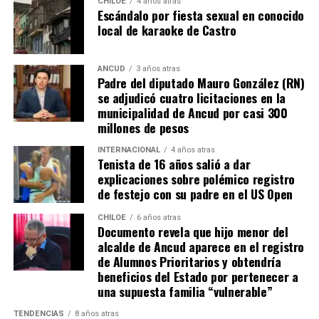
como por ejemplo tener un periodo de ocupación de la
CHILOE
4 años atras
Escándalo por fiesta sexual en conocido
propiedad por más de 5 años.
local de karaoke de Castro
“Efectivamente al interpretar el dictamen de
Contraloría, si bien es cierto, permite nuevamente
ANCUD
3 años atras
Padre del diputado Mauro González (RN)
sanear sitios, sobre la propiedad particular en el
se adjudicó cuatro licitaciones en la
sector rural específicamente, viene con algunas
municipalidad de Ancud por casi 300
precisiones y van a ser más rigurosos en la
millones de pesos
ocupación material, es decir, la persona que quiera
sanear tiene que tener un inmueble construido
INTERNACIONAL
4 años atras
Tenista de 16 años salió a dar
sobre el sitio, tiene que estar cerrado, tiene que
explicaciones sobre polémico registro
estar conectado idealmente a los servicios básicos,
de festejo con su padre en el US Open
idealmente a agua potable, luz eléctrica y tener
dominio de ocupación material por más de 5 años,
CHILOE
6 años atras
Documento revela que hijo menor del
como lo dice la Ley”,
recalcó el consejero de la
alcalde de Ancud aparece en el registro
provincia de Chiloé.
de Alumnos Prioritarios y obtendría
beneficios del Estado por pertenecer a
Cabe recordar que el consejero Francisco Cárcamo había
una supuesta familia “vulnerable”
planteado esta inquietud el pasado 20 de marzo en el
TENDENCIAS
8 años atras