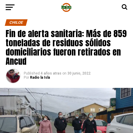
CHILOE
Fin de alerta sanitaria: Más de 859
toneladas de residuos sólidos
domiciliarios fueron retirados en
Ancud
Published
4 años atras
on
30 junio, 2022
Por
Radio la Isla