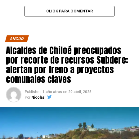
CLICK PARA COMENTAR
ANCUD
Alcaldes de Chiloé preocupados
por recorte de recursos Subdere:
alertan por freno a proyectos
comunales claves
Published
1 año atras
on
29 abril, 2025
Por
Nicolas