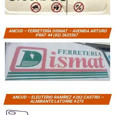
ANCUD – FERRETERÍA DISMAT – AVENIDA ARTURO
PRAT 44 (65) 2623367
ANCUD – ELEUTERIO RAMÍREZ #262 CASTRO –
ALMIRANTE LATORRE #275