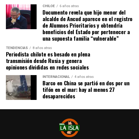
CHILOE
6 años atras
Documento revela que hijo menor del
Tras el tanto del delantero ‘cafetalero’, los jugadores
alcalde de Ancud aparece en el registro
visitantes arremetieron contra sus rivales
de Alumnos Prioritarios y obtendría
argumentando que un jugador de River
(Agustín
beneficios del Estado por pertenecer a
Palavecino)
les gritó el festejo en la cara.
una supuesta familia “vulnerable”
Tras los incidentes,
Palavecino fue expulsado en
TENDENCIAS
8 años atras
Periodista chilote es besado en plena
River
. En Boca, en tanto, vieron la roja
Miguel Ángel
transmisión desde Rusia y genera
Merentiel, Ezequiel Fernández y Nicolás Valentini
.
opiniones divididas en redes sociales
Fuente:
Bio Bio
INTERNACIONAL
4 años atras
Barco en China se partió en dos por un
tifón en el mar: hay al menos 27
desaparecidos