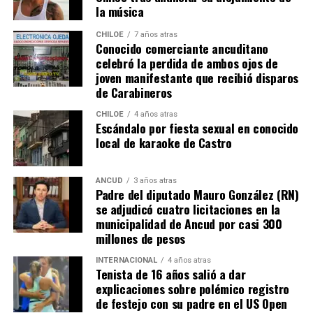
la música
trabajo al portero
Franco Armani
, aunque la gran
figura fue el guardametas visitante,
‘Chiquito’ Romero
,
CHILOE
7 años atras
Conocido comerciante ancuditano
quien tuvo tres intervenciones notables.
celebró la perdida de ambos ojos de
joven manifestante que recibió disparos
River buscaba de todas las maneras abrir el marcador,
de Carabineros
pero algo siempre se lo impedía. A los 12′ del segundo
tiempo, Nicolás De la Cruz sacó un remate tremendo de
CHILOE
4 años atras
Escándalo por fiesta sexual en conocido
media distancia que llevaba destino de gol, pero que
local de karaoke de Castro
‘Chiquito’ con un manotazo salvador, mandó al córner.
Luego,
Pablo Solari
, exjugador de Colo Colo, definió
ANCUD
3 años atras
Padre del diputado Mauro González (RN)
cruzado y la pelota pegó en el segundo palo. Era un
se adjudicó cuatro licitaciones en la
anticipo de lo ocurriría en los minutos finales.
municipalidad de Ancud por casi 300
millones de pesos
A los 90+2 minutos, el juez Darío Herrera cobró penal a
favor del elenco ‘millonario’, por una falta contra el
INTERNACIONAL
4 años atras
Tenista de 16 años salió a dar
‘Pibe’ Solari quien se anticipó a su marcador.
El
explicaciones sobre polémico registro
colombiano Miguel Borja transformó la pena
de festejo con su padre en el US Open
máxima en gol
.