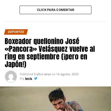
CLICK PARA COMENTAR
DEPORTES
Boxeador quellonino José
«Pancora» Velásquez vuelve al
ring en septiembre (¡pero en
Japón!)
Published
3 años atras
on
14 agosto, 2023
Por
laisla