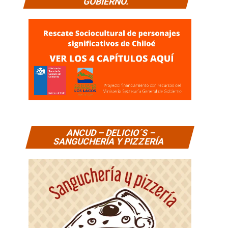
GOBIERNO.
ANCUD – DELICIO´S –
SANGUCHERÍA Y PIZZERÍA