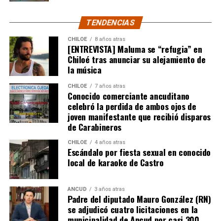
del humorista de Punta Arenas.
TENDENCIAS
CHILOE
8 años atras
[ENTREVISTA] Maluma se “refugia” en
Chiloé tras anunciar su alejamiento de
la música
CHILOE
7 años atras
Conocido comerciante ancuditano
celebró la perdida de ambos ojos de
joven manifestante que recibió disparos
de Carabineros
CHILOE
4 años atras
Escándalo por fiesta sexual en conocido
local de karaoke de Castro
ANCUD
3 años atras
Padre del diputado Mauro González (RN)
se adjudicó cuatro licitaciones en la
municipalidad de Ancud por casi 300