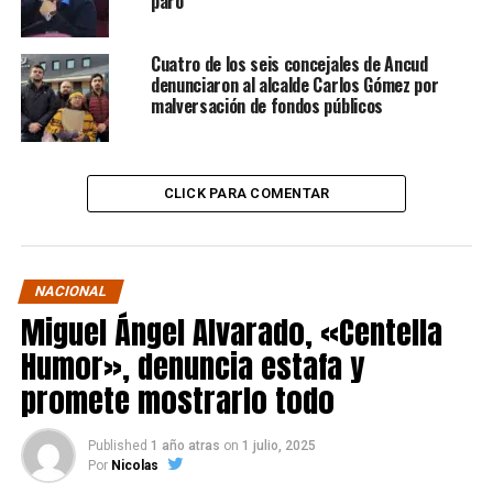
paro
Cuatro de los seis concejales de Ancud
denunciaron al alcalde Carlos Gómez por
malversación de fondos públicos
CLICK PARA COMENTAR
NACIONAL
Miguel Ángel Alvarado, «Centella
Humor», denuncia estafa y
promete mostrarlo todo
Published
1 año atras
on
1 julio, 2025
Por
Nicolas