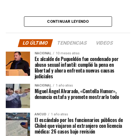
“
Desde ya comienzo en
tele y donde sea para
CONTINUAR LEYENDO
hacer justicia.”
LO ÚLTIMO
TENDENCIAS
VIDEOS
El posteo cierra con un mensaje de agradecimiento a
NACIONAL
10 meses atras
quienes lo han acompañado desde que compartió lo
Ex alcalde de Puqueldón fue condenado por
ocurrido:
abuso sexual infantil: cumplió la pena en
libertad y ahora enfrenta nuevas causas
judiciales
“Gracias a todos por el
NACIONAL
1 año atras
apoyo!!!!”
Miguel Ángel Alvarado, «Centella Humor»,
denuncia estafa y promete mostrarlo todo
Por el momento, las personas aludidas no han emitido
ANCUD
1 año atras
declaraciones públicas. La historia, según Centella,
El escándalo por los funcionarios públicos de
recién comienza y, el mencionado posteo, ha generado
Chiloé que viajaron al extranjero con licencia
médica: 26 casos bajo revisión
comentarios de todo tipo, en su gran mayoría, a favor