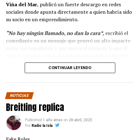
Viña del Mar
, publicó un fuerte descargo en redes
sociales donde apunta directamente a quien habría sido
su socio en un emprendimiento.
“No hay ningún llamado, no dan la cara”,
escribió el
comediante en un mensaje que generó un alto impacto
entre sus seguidores, y que marca el inicio de lo que él
mismo anticipa como una exposición pública sostenida
en el tiempo.
CONTINUAR LEYENDO
“Hola a todos, ya ha
pasado más casi dos mes
NOTICIAS
y no hay ningún llamado
Breitling replica
de cuando darán la cara
para pagar lo que yo con
Published
1 año atras
on
28 abril, 2025
Por
Radio la Isla
tanto sacrificio se hizo.”
Fake Rolex