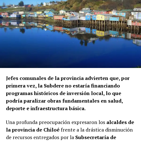
El informe fue elaborado mediante el cruce de registros
de la Superintendencia de Seguridad Social, Fonasa y el
Servicio Nacional de Migraciones, a requerimiento de la
Contraloría. Hasta el momento, ninguna de las
instituciones mencionadas ha informado si ha iniciado
procedimientos disciplinarios ni ha emitido
declaraciones sobre los casos detectados.
La Contraloría ha anunciado que continuará con las
Jefes comunales de la provincia advierten que, por
fiscalizaciones y solicitará antecedentes a cada
primera vez, la Subdere no estaría financiando
organismo involucrado para determinar las
programas históricos de inversión local, lo que
responsabilidades administrativas correspondientes.
podría paralizar obras fundamentales en salud,
deporte e infraestructura básica.
Una profunda preocupación expresaron los
alcaldes de
la provincia de Chiloé
frente a la drástica disminución
de recursos entregados por la
Subsecretaría de