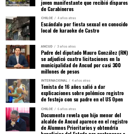
joven manifestante que recibió disparos
la Subdere, con más de 5.900 millones de pesos y 4.400
iniciativa.
de Carabineros
millones de pesos, respectivamente.
CHILOE
4 años atras
Escándalo por fiesta sexual en conocido
La minuta afirma que estos avances reflejan una apuesta
local de karaoke de Castro
por la equidad territorial, y que se continuará apoyando
a las comunas con mayores necesidades, aunque en la
práctica, los alcaldes coinciden en que el actual
ANCUD
3 años atras
Padre del diputado Mauro González (RN)
escenario genera incertidumbre y podría traducirse en
se adjudicó cuatro licitaciones en la
la paralización de iniciativas prioritarias para el
municipalidad de Ancud por casi 300
desarrollo local.
millones de pesos
“Se
guimos trabajando con esperanza, pero sin
INTERNACIONAL
4 años atras
Tenista de 16 años salió a dar
certezas”
, concluyó el alcalde de Quemchi, reflejando el
explicaciones sobre polémico registro
sentimiento generalizado entre los ediles de Chiloé ante
de festejo con su padre en el US Open
la disminución de recursos provenientes de la Subdere.
CHILOE
6 años atras
Documento revela que hijo menor del
alcalde de Ancud aparece en el registro
de Alumnos Prioritarios y obtendría
beneficios del Estado por pertenecer a