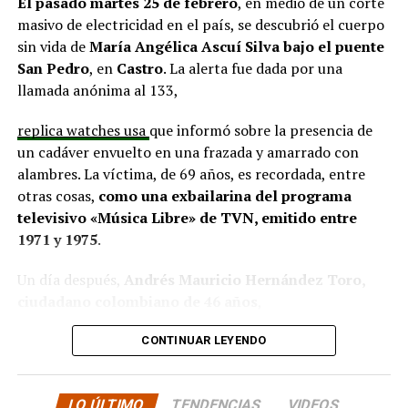
El pasado martes 25 de febrero
, en medio de un corte
que hasta la fecha no han recibido respuesta clara sobre
masivo de electricidad en el país, se descubrió el cuerpo
si se entregarán los recursos.
“Preocupa esta situación,
sin vida de
María Angélica Ascuí Silva
bajo el puente
estos son proyectos que vienen trabajándose desde
San Pedro
, en
Castro
. La alerta fue dada por una
hace tiempo y que hoy están en riesgo por la falta de
llamada anónima al 133,
financiamiento”,
declaró.
replica watches usa
que informó sobre la presencia de
En la comuna de
Curaco de Vélez, la alcaldesa Javiera
un cadáver envuelto en una frazada y amarrado con
Yáñez
indicó que históricamente la Subdere ha apoyado
alambres. La víctima, de 69 años, es recordada, entre
a los municipios en diversos proyectos y que confía en
otras cosas,
como una exbailarina del programa
que durante el año se asignen nuevos recursos, aunque
televisivo «Música Libre» de TVN, emitido entre
reconoció una disminución evidente en comparación
1971 y 1975
.
con ejercicios anteriores. Señaló que su administración
ha presentado iniciativas por más de 200 millones de
Un día después,
Andrés Mauricio Hernández Toro,
pesos en distintas líneas de financiamiento, y que, pese
ciudadano colombiano de 46 años
,
a los esfuerzos, los fondos aún no han llegado,
panerai copy
se entregó voluntariamente a la Segunda
generando preocupación en su equipo municipal.
CONTINUAR LEYENDO
Comisaría de Carabineros de Castro, confesando el
Desde
Puqueldón, el alcalde Alejandro Cárdenas
crimen.
La Fiscalía solicitó la ampliación de su
reconoció que existe lentitud en el tema y que, aunque
LO ÚLTIMO
TENDENCIAS
VIDEOS
detención hasta este domingo 2 de marzo,
mientras