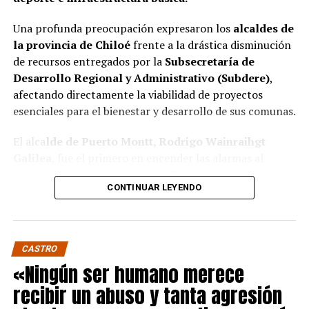
Una profunda preocupación expresaron los
alcaldes de
la provincia de Chiloé
frente a la drástica disminución
de recursos entregados por la
Subsecretaría de
Desarrollo Regional y Administrativo (Subdere)
,
afectando directamente la viabilidad de proyectos
esenciales para el bienestar y desarrollo de sus comunas.
El alca
lde de Puerto Montt, Rodrigo Wainraihgt
Galilea
, fue el primero en encender las alarmas al
denunciar públicamente que la Subdere no cuenta con
CONTINUAR LEYENDO
fondos para financiar iniciativas del Programa de
Mejoramiento Urbano (PMU) ni del Programa de
Mejoramiento de Barrios (PMB), a pesar de que muchas
ya estaban declaradas elegibles.
“Por primera vez en la
CASTRO
historia, la Subdere no tiene recursos para estos
«Ningún ser humano merece
programas fundamentales”,
afirmó el edil de la capital
recibir un abuso y tanta agresión
regional de Los Lagos.