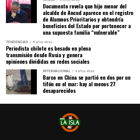
Documento revela que hijo menor del
la tranquilidad que ella andaba buscando en su vida»
.
alcalde de Ancud aparece en el registro
de Alumnos Prioritarios y obtendría
Por otra parte, detallando sobre cómo se enteraron de
beneficios del Estado por pertenecer a
su fallecimiento, la mujer narró:
«Netamente a través
una supuesta familia “vulnerable”
de la prensa. Vimos unos mensajes que había sobre
un cadáver en la isla de Chiloé y nosotros llevábamos
TENDENCIAS
8 años atras
Periodista chilote es besado en plena
alrededor de cuatro o cinco días buscando su
transmisión desde Rusia y genera
paradero, estaba perdida. Cuando nos enteramos de
opiniones divididas en redes sociales
que había un cadáver de una mujer en Chiloé, la
INTERNACIONAL
4 años atras
verdad es que en ese mismo minuto lo presumimos,
Barco en China se partió en dos por un
pero no teníamos ninguna seguridad. A través de
tifón en el mar: hay al menos 27
bastantes llamados, contactos y cosas así, pudimos
desaparecidos
confirmar nuestra teoría».
Consultada sobre si conocía al responsable del crimen,
afirmó que no tiene
«ningún antecedente, lo
desconozco completamente, no sabía de su
existencia. Me acabo de enterar de que él era
arrendatario de una de las propiedades de mi mamá,