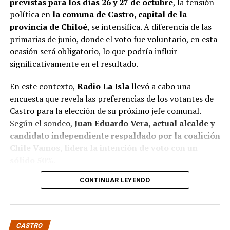
previstas para los días 26 y 27 de octubre
, la tensión
política en
la comuna de Castro, capital de la
provincia de Chiloé
, se intensifica. A diferencia de las
primarias de junio, donde el voto fue voluntario, en esta
ocasión será obligatorio, lo que podría influir
significativamente en el resultado.
En este contexto,
Radio La Isla
llevó a cabo una
encuesta que revela las preferencias de los votantes de
Castro para la elección de su próximo jefe comunal.
Según el sondeo,
Juan Eduardo Vera, actual alcalde y
candidato independiente respaldado por la coalición
Chile Vamos, lidera la intención de voto con un
sólido 50%.
CONTINUAR LEYENDO
Baltazar Elgueta, candidato del Partido Socialista
(PS) por la coalición Contigo Chile Mejor, sigue en
segundo lugar con un 41% de apoyo, mientras que
Jaime Guerrero, candidato independiente por el
CASTRO