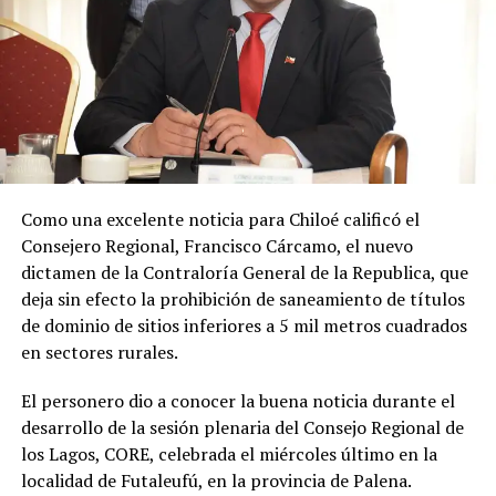
Al respecto, el concejal Enrique Soto Díaz expresó
:
«Estoy conforme por ir cumpliendo compromisos
que asumí con la comunidad rural. Estamos
avanzando en una necesidad escolar que es evidente
y hoy he podido concretar el principal enlace con el
Ministerio de Educación.»
Soto Díaz también destacó su continuo apoyo a la
comunidad:
«En paralelo, he estado acompañando a
Como una excelente noticia para Chiloé calificó el
la comunidad en lo que fue su presentación al
Consejero Regional, Francisco Cárcamo, el nuevo
concejo municipal, donde ya evaluamos aportar a
dictamen de la Contraloría General de la Republica, que
este sueño con la futura compra de un terreno que
deja sin efecto la prohibición de saneamiento de títulos
permita el crecimiento de la escuela y así poder
de dominio de sitios inferiores a 5 mil metros cuadrados
albergar la enseñanza media que todos anhelamos.»
en sectores rurales.
«Es un orgullo aportar al sueño educativo de esta
El personero dio a conocer la buena noticia durante el
comunidad. Desde su equipo profesional han hecho
desarrollo de la sesión plenaria del Consejo Regional de
invaluables aportes a nuestra identidad. Son un
los Lagos, CORE, celebrada el miércoles último en la
grupo fantástico, con grandes liderazgos que hoy son
localidad de Futaleufú, en la provincia de Palena.