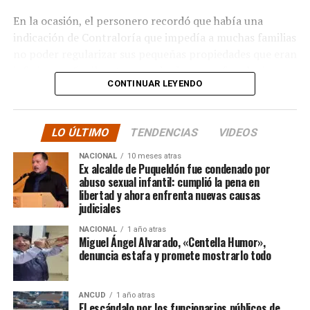
pioneros y vanguardistas en la educación rural de
nuestro país,»
concluyó.
En la ocasión, el personero recordó que había una
indicación de Contraloría que impedía a muchas familias
La gestión de Soto y la visita del Seremi de Educación
no poder regularizar sus pequeñas propiedades que eran
representan un paso significativo hacia la mejora y
inferiores a 5 mil metros cuadrados, pero fue el mismo
expansión de la educación en la península de Rilán,
CONTINUAR LEYENDO
organismo contralor que dispuso de otro dictamen la
atendiendo a las necesidades y aspiraciones de la
semana pasada, para dejar sin efecto la indicación
comunidad educativa local.
anterior.
LO ÚLTIMO
TENDENCIAS
VIDEOS
“En su minuto, lamentablemente hubo un dictamen
NACIONAL
10 meses atras
de Contraloría que prohibía los saneamientos de
Ex alcalde de Puqueldón fue condenado por
abuso sexual infantil: cumplió la pena en
sitios, sobre la Ley 2.695, y eso lo consideramos una
libertad y ahora enfrenta nuevas causas
medida injusta por un caso particular que ocurrió en
judiciales
Santiago y que estaba afectando a la gente de
NACIONAL
1 año atras
nuestra provincia. Afortunadamente un nuevo
Miguel Ángel Alvarado, «Centella Humor»,
dictamen de Contraloría General de la República
denuncia estafa y promete mostrarlo todo
deja sin efecto esa resolución y va a permitir
nuevamente que todas las carpetas de saneamiento
ANCUD
1 año atras
de títulos de dominios sobre la propiedad particular,
El escándalo por los funcionarios públicos de