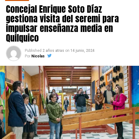
Partido socialcristiano, se sitúa en un distante 9%.
Concejal Enrique Soto Díaz
Estos resultados confirman, de algún modo, pese a que
gestiona visita del seremi para
no sean concluyentes, la fuerte presencia de Vera en la
impulsar enseñanza media en
política local, donde ha ejercido un liderazgo
Quilquico
significativo, respaldando su figura en otras de
potencial mayor envergadura como lo sería la eventual
Published
2 años atras
on
14 junio, 2024
candidata a la presidencia, Evelyn Matthei
. Su gestión
Por
Nicolas
al frente del municipio parece haberle asegurado un
respaldo considerable entre los votantes, lo que se
refleja en la encuesta.
Las elecciones de octubre serán decisivas para Castro, y
los próximos días serán cruciales para todos los
candidatos en la recta final hacia las urnas.