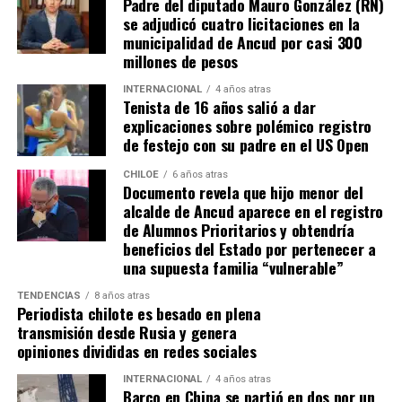
Padre del diputado Mauro González (RN)
sanear sitios, sobre la propiedad particular en el
se adjudicó cuatro licitaciones en la
sector rural específicamente, viene con algunas
municipalidad de Ancud por casi 300
precisiones y van a ser más rigurosos en la
millones de pesos
ocupación material, es decir, la persona que quiera
sanear tiene que tener un inmueble construido
INTERNACIONAL
4 años atras
Tenista de 16 años salió a dar
sobre el sitio, tiene que estar cerrado, tiene que
explicaciones sobre polémico registro
estar conectado idealmente a los servicios básicos,
de festejo con su padre en el US Open
idealmente a agua potable, luz eléctrica y tener
dominio de ocupación material por más de 5 años,
CHILOE
6 años atras
Documento revela que hijo menor del
como lo dice la Ley”,
recalcó el consejero de la
alcalde de Ancud aparece en el registro
provincia de Chiloé.
de Alumnos Prioritarios y obtendría
beneficios del Estado por pertenecer a
Cabe recordar que el consejero Francisco Cárcamo había
una supuesta familia “vulnerable”
planteado esta inquietud el pasado 20 de marzo en el
TENDENCIAS
8 años atras
Consejo Regional, logrando el acuerdo de todos los
Periodista chilote es besado en plena
consejeros para oficiar al Ministerio del ramo e invitar a
transmisión desde Rusia y genera
la Seremi de Bienes Nacionales para informar de la
opiniones divididas en redes sociales
situación.
INTERNACIONAL
4 años atras
Barco en China se partió en dos por un