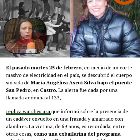
agregando que en su comuna tienen iniciativas
aprobadas que aún esperan financiamiento, como la
infraestructura del Club Deportivo Bernardo O’Higgins
y el cierre perimetral del Club Deportivo Aucar, obras
fundamentales para el desarrollo comunitario.
El alcalde de Quemchi, Javier Ugarte
, expresó una
situación similar, señalando que en su comuna tienen
proyectos elegibles tanto en PMU como en PMB, pero
El pasado martes 25 de febrero
, en medio de un corte
que hasta la fecha no han recibido respuesta clara sobre
masivo de electricidad en el país, se descubrió el cuerpo
si se entregarán los recursos.
“Preocupa esta situación,
sin vida de
María Angélica Ascuí Silva
bajo el puente
estos son proyectos que vienen trabajándose desde
San Pedro
, en
Castro
. La alerta fue dada por una
hace tiempo y que hoy están en riesgo por la falta de
llamada anónima al 133,
financiamiento”,
declaró.
replica watches usa
que informó sobre la presencia de
En la comuna de
Curaco de Vélez, la alcaldesa Javiera
un cadáver envuelto en una frazada y amarrado con
Yáñez
indicó que históricamente la Subdere ha apoyado
alambres. La víctima, de 69 años, es recordada, entre
a los municipios en diversos proyectos y que confía en
otras cosas,
como una exbailarina del programa
que durante el año se asignen nuevos recursos, aunque