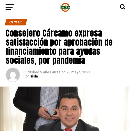
CHILOE
Consejero Cárcamo expresa
satisfacción por aprobación de
financiamiento para ayudas
sociales, por pandemia
Published
5 años atras
on
26 mayo, 2021
Por
laisla