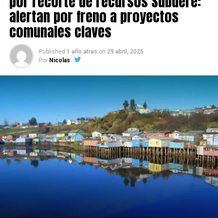
por recorte de recursos Subdere:
alertan por freno a proyectos
comunales claves
Published
1 año atras
on
29 abril, 2025
Por
Nicolas