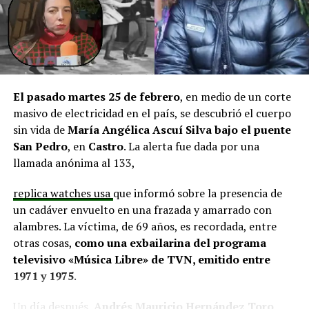
y el cierre perimetral del Club Deportivo Aucar, obras
fundamentales para el desarrollo comunitario.
El alcalde de Quemchi, Javier Ugarte
, expresó una
situación similar, señalando que en su comuna tienen
proyectos elegibles tanto en PMU como en PMB, pero
El pasado martes 25 de febrero
, en medio de un corte
que hasta la fecha no han recibido respuesta clara sobre
masivo de electricidad en el país, se descubrió el cuerpo
si se entregarán los recursos.
“Preocupa esta situación,
sin vida de
María Angélica Ascuí Silva
bajo el puente
estos son proyectos que vienen trabajándose desde
San Pedro
, en
Castro
. La alerta fue dada por una
hace tiempo y que hoy están en riesgo por la falta de
llamada anónima al 133,
financiamiento”,
declaró.
replica watches usa
que informó sobre la presencia de
En la comuna de
Curaco de Vélez, la alcaldesa Javiera
un cadáver envuelto en una frazada y amarrado con
Yáñez
indicó que históricamente la Subdere ha apoyado
alambres. La víctima, de 69 años, es recordada, entre
a los municipios en diversos proyectos y que confía en
otras cosas,
como una exbailarina del programa
que durante el año se asignen nuevos recursos, aunque
televisivo «Música Libre» de TVN, emitido entre
reconoció una disminución evidente en comparación
1971 y 1975
.
con ejercicios anteriores. Señaló que su administración
ha presentado iniciativas por más de 200 millones de
Un día después,
Andrés Mauricio Hernández Toro,