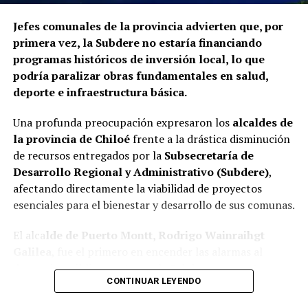
Jefes comunales de la provincia advierten que, por
primera vez, la Subdere no estaría financiando
programas históricos de inversión local, lo que
podría paralizar obras fundamentales en salud,
deporte e infraestructura básica.
Una profunda preocupación expresaron los
alcaldes de
la provincia de Chiloé
frente a la drástica disminución
de recursos entregados por la
Subsecretaría de
Desarrollo Regional y Administrativo (Subdere)
,
afectando directamente la viabilidad de proyectos
esenciales para el bienestar y desarrollo de sus comunas.
El alca
lde de Puerto Montt, Rodrigo Wainraihgt
Galilea
, fue el primero en encender las alarmas al
denunciar públicamente que la Subdere no cuenta con
CONTINUAR LEYENDO
fondos para financiar iniciativas del Programa de
Mejoramiento Urbano (PMU) ni del Programa de