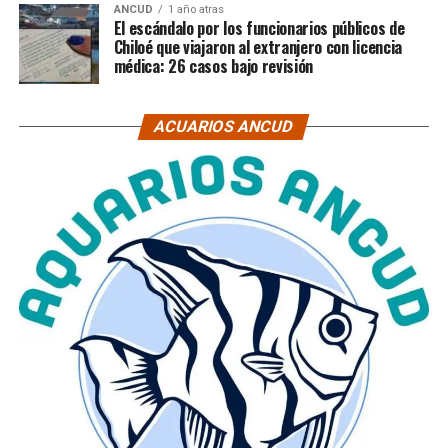
ANCUD
1 año atras
El escándalo por los funcionarios públicos de
Chiloé que viajaron al extranjero con licencia
médica: 26 casos bajo revisión
ACUARIOS ANCUD