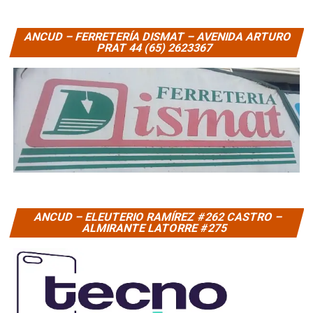
ANCUD – FERRETERÍA DISMAT – AVENIDA ARTURO
PRAT 44 (65) 2623367
ANCUD – ELEUTERIO RAMÍREZ #262 CASTRO –
ALMIRANTE LATORRE #275