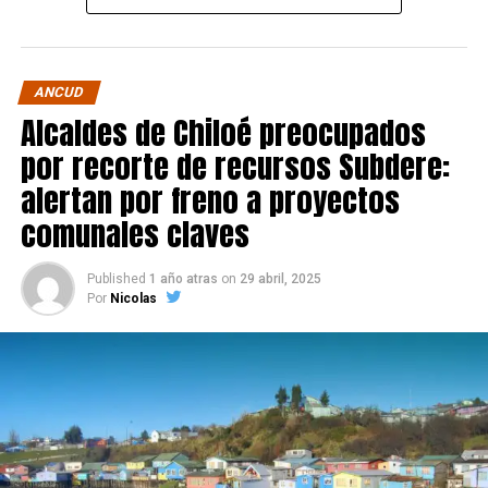
ANCUD
Alcaldes de Chiloé preocupados
por recorte de recursos Subdere:
alertan por freno a proyectos
comunales claves
Published
1 año atras
on
29 abril, 2025
Por
Nicolas