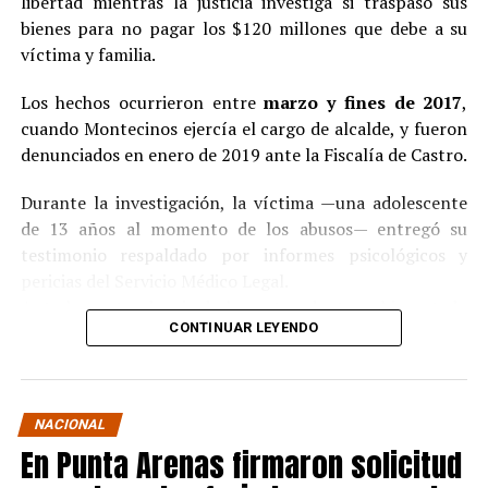
libertad mientras la justicia investiga si traspasó sus
bienes para no pagar los $120 millones que debe a su
víctima y familia.
Los hechos ocurrieron entre
marzo y fines de 2017
,
cuando Montecinos ejercía el cargo de alcalde, y fueron
denunciados en enero de 2019 ante la Fiscalía de Castro.
Durante la investigación, la víctima —una adolescente
de 13 años al momento de los abusos— entregó su
testimonio respaldado por informes psicológicos y
pericias del Servicio Médico Legal.
Ante la contundencia de los antecedentes, el imputado
CONTINUAR LEYENDO
aceptó los cargos
en un procedimiento abreviado,
reconociendo su responsabilidad en los hechos.
La condena y el cumplimiento en libertad
NACIONAL
En Punta Arenas firmaron solicitud
El
Juzgado de Garantía de Castro
dictó sentencia en
noviembre de 2021
, condenando a Pedro Montecinos a