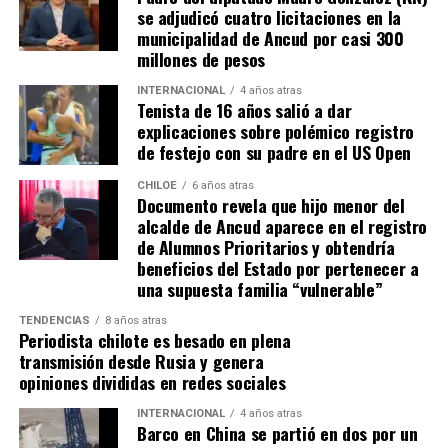
Tomás, los pasos siguen quemando los pies de Fernando
se adjudicó cuatro licitaciones en la
en pos de que cada kilómetro recorrido, signifique más
municipalidad de Ancud por casi 300
que una llegada a Santiago, un arribo a la cura de su hijo
millones de pesos
Dante.
INTERNACIONAL
4 años atras
Tenista de 16 años salió a dar
Actualmente, Gómez se encuentra en Santiago
explicaciones sobre polémico registro
realizando trámites y participando como invitada en
de festejo con su padre en el US Open
distintos medios de comunicación. Aunque aún no tiene
una fecha exacta para su viaje a Estados Unidos, donde
CHILOE
6 años atras
Documento revela que hijo menor del
se administra el medicamento, indicó que esperan
alcalde de Ancud aparece en el registro
realizarlo «a mediados de junio».
de Alumnos Prioritarios y obtendría
beneficios del Estado por pertenecer a
Cabe destacar que, pese a que se logró reunir el dinero y,
una supuesta familia “vulnerable”
por ende, la meta se cumplió, continúan circulando por
TENDENCIAS
8 años atras
redes sociales, eventos a beneficios de Tomás Ross.
Periodista chilote es besado en plena
transmisión desde Rusia y genera
¿Como ayudar?
opiniones divididas en redes sociales
Instagram, Dante_contra_duchenne
INTERNACIONAL
4 años atras
Fernando Jara (padre)
Barco en China se partió en dos por un
19.968.680-1