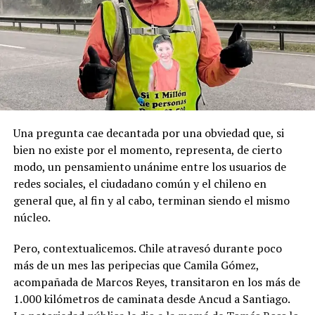
registraron declaraciones públicas de su partido ni
la Toma de Posesión del Estrecho de Magallanes, donde
sanciones políticas posteriores.
el capitán Juan Guillermos y 23 tripulantes a bordo de la
Goleta de Guerra Ancud de la Armada tomaron posesión
de estas tierras patagónicas donde izaron la bandera
nacional declarando este territorio como parte de Chile.
Una pregunta cae decantada por una obviedad que, si
bien no existe por el momento, representa, de cierto
modo, un pensamiento unánime entre los usuarios de
redes sociales, el ciudadano común y el chileno en
general que, al fin y al cabo, terminan siendo el mismo
núcleo.
Pero, contextualicemos. Chile atravesó durante poco
más de un mes las peripecias que Camila Gómez,
acompañada de Marcos Reyes, transitaron en los más de
1.000 kilómetros de caminata desde Ancud a Santiago.