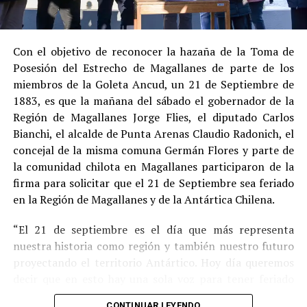
Estas circunstancias jurídicas, sumadas al
procedimiento abreviado, redujeron la posibilidad de un
cumplimiento efectivo en recinto penitenciario.
Con el objetivo de reconocer la hazaña de la Toma de
Posesión del Estrecho de Magallanes de parte de los
Indemnización a la víctima y nueva investigación
miembros de la Goleta Ancud, un 21 de Septiembre de
por ocultamiento de bienes
1883, es que la mañana del sábado el gobernador de la
Región de Magallanes Jorge Flies, el diputado Carlos
En el ámbito civil, el
Juzgado de Letras de Castro
dictó
Bianchi, el alcalde de Punta Arenas Claudio Radonich, el
en
septiembre de 2023
una sentencia que obliga a
concejal de la misma comuna Germán Flores y parte de
Pedro Montecinos a
pagar una indemnización total de
la comunidad chilota en Magallanes participaron de la
$120 millones
por concepto de daño moral:
firma para solicitar que el 21 de Septiembre sea feriado
en la Región de Magallanes y de la Antártica Chilena.
$80 millones
a favor de la víctima.
“El 21 de septiembre es el día que más representa
$40 millones
a favor de su madre.
nuestra historia como región y también nuestro futuro
Sin embargo, la Fiscalía abrió una nueva línea
proyectando el territorio Antártico. Hoy día queremos
investigativa luego de que se detectaran presuntas
decir que en esto hay una sola voz para tener feriado
maniobras para
eludir el pago de la indemnización
,
este día por los primeros chilotes que llegaron en la
mediante la
transferencia de bienes
antes de la
CONTINUAR LEYENDO