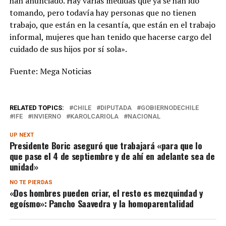
han anunciado. Hay varias medidas que ya se han ido
tomando, pero todavía hay personas que no tienen
trabajo, que están en la cesantía, que están en el trabajo
informal, mujeres que han tenido que hacerse cargo del
cuidado de sus hijos por sí sola».
Fuente: Mega Noticias
RELATED TOPICS:
CHILE
DIPUTADA
GOBIERNODECHILE
IFE
INVIERNO
KAROLCARIOLA
NACIONAL
UP NEXT
Presidente Boric aseguró que trabajará «para que lo
que pase el 4 de septiembre y de ahí en adelante sea de
unidad»
NO TE PIERDAS
«Dos hombres pueden criar, el resto es mezquindad y
egoísmo»: Pancho Saavedra y la homoparentalidad