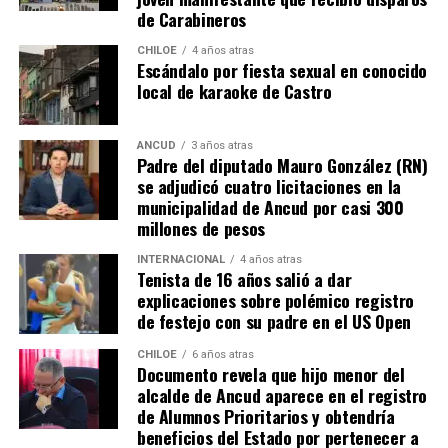
Voces al unísono se escuchan y se repiten en redes
de Carabineros
sociales, el pedido de donar ese excedente al Dante Jara
resuena desde todo Chiloé, cuna del apoyo recibido por
CHILOE
4 años atras
Escándalo por fiesta sexual en conocido
parte de Camila Gómez, hasta nuestro lejano norte. Es
local de karaoke de Castro
que, a diferencia del conocido dicho, en este caso, todos
los caminos conducen a… La Moneda y, mientras se
espera ese gesto por parte de la madre del pequeño
ANCUD
3 años atras
Padre del diputado Mauro González (RN)
Tomás, los pasos siguen quemando los pies de Fernando
se adjudicó cuatro licitaciones en la
en pos de que cada kilómetro recorrido, signifique más
municipalidad de Ancud por casi 300
que una llegada a Santiago, un arribo a la cura de su hijo
millones de pesos
Dante.
INTERNACIONAL
4 años atras
Tenista de 16 años salió a dar
Actualmente, Gómez se encuentra en Santiago
explicaciones sobre polémico registro
realizando trámites y participando como invitada en
de festejo con su padre en el US Open
distintos medios de comunicación. Aunque aún no tiene
una fecha exacta para su viaje a Estados Unidos, donde
CHILOE
6 años atras
Documento revela que hijo menor del
se administra el medicamento, indicó que esperan
alcalde de Ancud aparece en el registro
realizarlo «a mediados de junio».
de Alumnos Prioritarios y obtendría
beneficios del Estado por pertenecer a