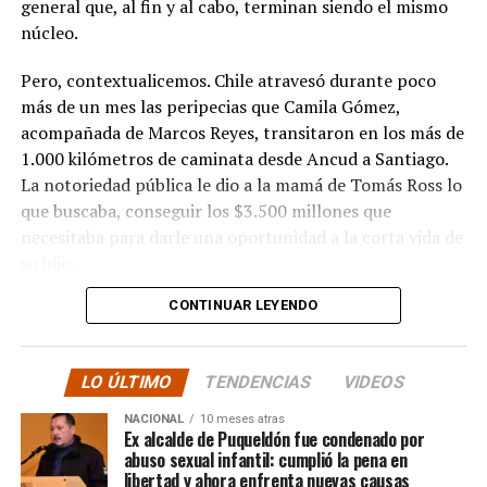
general que, al fin y al cabo, terminan siendo el mismo
núcleo.
Pero, contextualicemos. Chile atravesó durante poco
más de un mes las peripecias que Camila Gómez,
acompañada de Marcos Reyes, transitaron en los más de
1.000 kilómetros de caminata desde Ancud a Santiago.
La notoriedad pública le dio a la mamá de Tomás Ross lo
que buscaba, conseguir los $3.500 millones que
necesitaba para darle una oportunidad a la corta vida de
su hijo.
CONTINUAR LEYENDO
La solidaridad y empatía de los chilenos en cada paso
recorrido fue tanta que el objetivo no solo se alcanzó,
sino que se superó con creces. De hecho, el último
LO ÚLTIMO
TENDENCIAS
VIDEOS
cómputo dado a conocer reveló la suma total de
$3.689.545.200.
NACIONAL
10 meses atras
Ex alcalde de Puqueldón fue condenado por
abuso sexual infantil: cumplió la pena en
Según Camila Gómez, el excedente de casi $200
libertad y ahora enfrenta nuevas causas