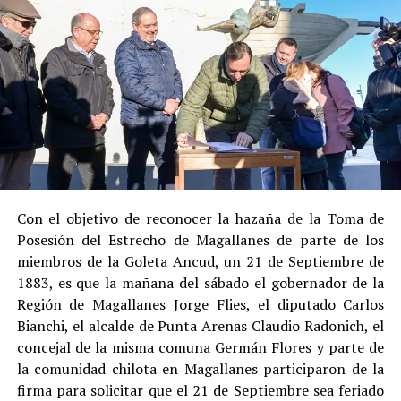
Justicia, se consideraron dos
atenuantes
:
Su
colaboración sustancial con la investigación
,
al admitir los hechos.
Su
conducta anterior irreprochable
, al no
registrar antecedentes penales previos.
Estas circunstancias jurídicas, sumadas al
procedimiento abreviado, redujeron la posibilidad de un
cumplimiento efectivo en recinto penitenciario.
Con el objetivo de reconocer la hazaña de la Toma de
Posesión del Estrecho de Magallanes de parte de los
Indemnización a la víctima y nueva investigación
miembros de la Goleta Ancud, un 21 de Septiembre de
por ocultamiento de bienes
1883, es que la mañana del sábado el gobernador de la
Región de Magallanes Jorge Flies, el diputado Carlos
En el ámbito civil, el
Juzgado de Letras de Castro
dictó
Bianchi, el alcalde de Punta Arenas Claudio Radonich, el
en
septiembre de 2023
una sentencia que obliga a
concejal de la misma comuna Germán Flores y parte de
Pedro Montecinos a
pagar una indemnización total de
la comunidad chilota en Magallanes participaron de la
$120 millones
por concepto de daño moral:
firma para solicitar que el 21 de Septiembre sea feriado