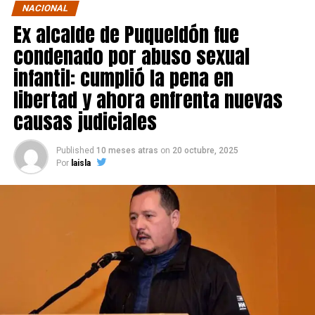
NACIONAL
Ex alcalde de Puqueldón fue
condenado por abuso sexual
infantil: cumplió la pena en
libertad y ahora enfrenta nuevas
causas judiciales
Published
10 meses atras
on
20 octubre, 2025
Por
laisla