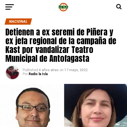
NACIONAL
Detienen a ex seremi de Piñera y
ex jefa regional de la campaña de
Kast por vandalizar Teatro
Municipal de Antofagasta
Published
4 años atras
on
17 mayo, 2022
Por
Radio la Isla