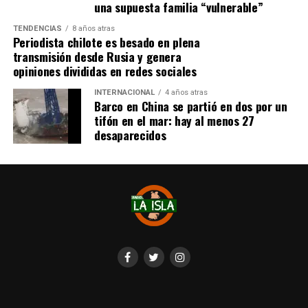
Cabe destacar que, pese a que se logró reunir el dinero y,
una supuesta familia “vulnerable”
por ende, la meta se cumplió, continúan circulando por
TENDENCIAS
8 años atras
redes sociales, eventos a beneficios de Tomás Ross.
Periodista chilote es besado en plena
transmisión desde Rusia y genera
¿Como ayudar?
opiniones divididas en redes sociales
Instagram, Dante_contra_duchenne
INTERNACIONAL
4 años atras
Fernando Jara (padre)
Barco en China se partió en dos por un
19.968.680-1
tifón en el mar: hay al menos 27
Banco Falabella, cuenta corriente
desaparecidos
11510154944
fernandokine1998@gmail.com