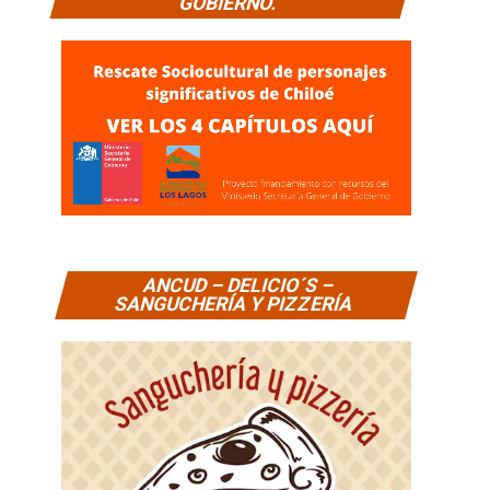
GOBIERNO.
ANCUD – DELICIO´S –
SANGUCHERÍA Y PIZZERÍA