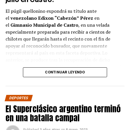
El púgil quellonino expondrá su título ante
el
venezolano Edixon “Cabezón” Pérez
en
el
Gimnasio Municipal de Castro
, en una velada
especialmente preparada para recibir a cientos de
chilotes que llegarán hasta el recinto con el fin de
apoyar al reconocido boxeador, que nuevamente
representará al país en esta faceta deportiva. Lo
anterior, se produce tras la recuperación de dicho
campeonato por parte del
boxeador chileno
, el pasado
CONTINUAR LEYENDO
mes de abril ante el
boliviano Ramón Averanga
en una
disputada pelea.
La velada contará además con siete combates
DEPORTES
preliminares con los mejores
boxeadores amateur de
El Superclásico argentino terminó
la zona
. Este evento es único en la provincia, y es
realizado íntegramente por la
productora del
en una batalla campal
boxeador
,
Pancora Promotions
, contando con el
auspicio de empresas e industrias locales.
Published
3 años atras
on
8 mayo, 2023