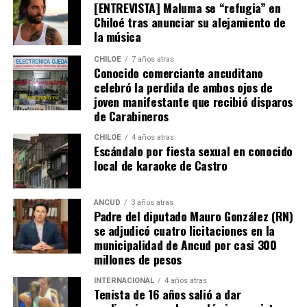
[ENTREVISTA] Maluma se “refugia” en
Tras un primer tiempo donde los locales dominaron,
Chiloé tras anunciar su alejamiento de
Boca reaccionó en la segunda mitad para darle algo de
la música
trabajo al portero
Franco Armani
, aunque la gran
figura fue el guardametas visitante,
‘Chiquito’ Romero
,
CHILOE
7 años atras
Conocido comerciante ancuditano
quien tuvo tres intervenciones notables.
celebró la perdida de ambos ojos de
joven manifestante que recibió disparos
River buscaba de todas las maneras abrir el marcador,
de Carabineros
pero algo siempre se lo impedía. A los 12′ del segundo
tiempo, Nicolás De la Cruz sacó un remate tremendo de
CHILOE
4 años atras
Escándalo por fiesta sexual en conocido
media distancia que llevaba destino de gol, pero que
local de karaoke de Castro
‘Chiquito’ con un manotazo salvador, mandó al córner.
Luego,
Pablo Solari
, exjugador de Colo Colo, definió
ANCUD
3 años atras
Padre del diputado Mauro González (RN)
cruzado y la pelota pegó en el segundo palo. Era un
se adjudicó cuatro licitaciones en la
anticipo de lo ocurriría en los minutos finales.
municipalidad de Ancud por casi 300
millones de pesos
A los 90+2 minutos, el juez Darío Herrera cobró penal a
favor del elenco ‘millonario’, por una falta contra el
INTERNACIONAL
4 años atras
Tenista de 16 años salió a dar
‘Pibe’ Solari quien se anticipó a su marcador.
El