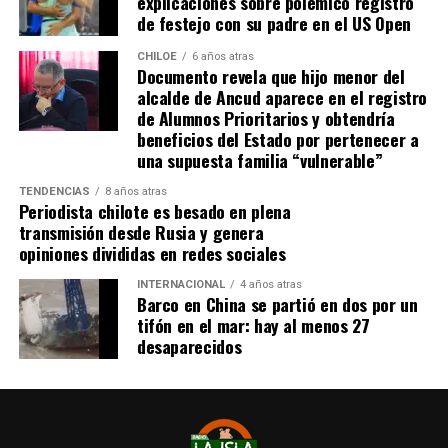
explicaciones sobre polémico registro
colombiano Miguel Borja transformó la pena
de festejo con su padre en el US Open
máxima en gol
.
CHILOE
6 años atras
Documento revela que hijo menor del
Tras el tanto del delantero ‘cafetalero’, los jugadores
alcalde de Ancud aparece en el registro
visitantes arremetieron contra sus rivales
de Alumnos Prioritarios y obtendría
argumentando que un jugador de River
(Agustín
beneficios del Estado por pertenecer a
Palavecino)
les gritó el festejo en la cara.
una supuesta familia “vulnerable”
Tras los incidentes,
Palavecino fue expulsado en
TENDENCIAS
8 años atras
Periodista chilote es besado en plena
River
. En Boca, en tanto, vieron la roja
Miguel Ángel
transmisión desde Rusia y genera
Merentiel, Ezequiel Fernández y Nicolás Valentini
.
opiniones divididas en redes sociales
Fuente:
Bio Bio
INTERNACIONAL
4 años atras
Barco en China se partió en dos por un
tifón en el mar: hay al menos 27
desaparecidos