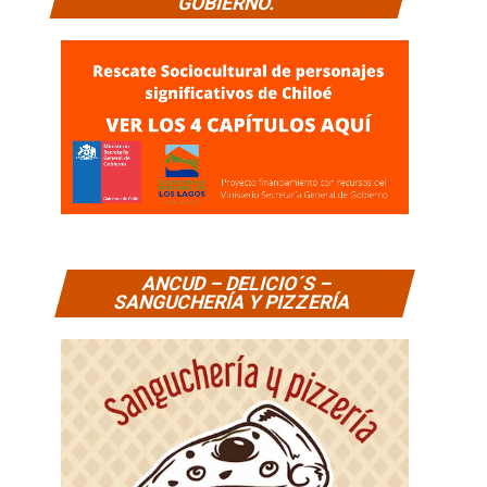
GOBIERNO.
ANCUD – DELICIO´S –
SANGUCHERÍA Y PIZZERÍA