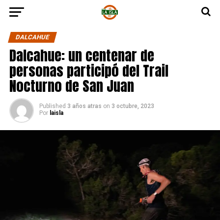
DALCAHUE
Dalcahue: un centenar de
personas participó del Trail
Nocturno de San Juan
Published
3 años atras
on
3 octubre, 2023
Por
laisla