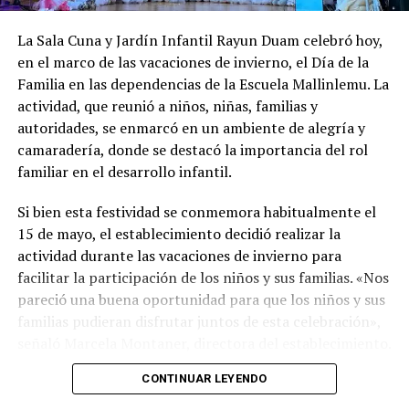
de los derechos humanos, especialmente hacia los
93% más de fondos en igual periodo. También se
sectores más vulnerables de la sociedad.
La Sala Cuna y Jardín Infantil Rayun Duam celebró hoy,
subrayan inversiones emblemáticas en la región, como
en el marco de las vacaciones de invierno, el Día de la
la construcción de nuevos edificios consistoriales en
Familia en las dependencias de la Escuela Mallinlemu. La
Chaitén y Dalcahue
, ambos financiados en un 60% por
actividad, que reunió a niños, niñas, familias y
la Subdere, con más de 5.900 millones de pesos y 4.400
autoridades, se enmarcó en un ambiente de alegría y
millones de pesos, respectivamente.
camaradería, donde se destacó la importancia del rol
La minuta afirma que estos avances reflejan una apuesta
familiar en el desarrollo infantil.
por la equidad territorial, y que se continuará apoyando
Si bien esta festividad se conmemora habitualmente el
a las comunas con mayores necesidades, aunque en la
15 de mayo, el establecimiento decidió realizar la
práctica, los alcaldes coinciden en que el actual
actividad durante las vacaciones de invierno para
escenario genera incertidumbre y podría traducirse en
facilitar la participación de los niños y sus familias. «Nos
la paralización de iniciativas prioritarias para el
pareció una buena oportunidad para que los niños y sus
desarrollo local.
familias pudieran disfrutar juntos de esta celebración»,
“Se
guimos trabajando con esperanza, pero sin
señaló Marcela Montaner, directora del establecimiento.
certezas”
, concluyó el alcalde de Quemchi, reflejando el
CONTINUAR LEYENDO
Montaner también destacó la importancia de la familia
sentimiento generalizado entre los ediles de Chiloé ante
en el proceso educativo de los niños. «Sin la
la disminución de recursos provenientes de la Subdere.