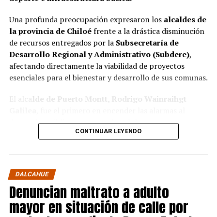
Una profunda preocupación expresaron los
alcaldes de
la provincia de Chiloé
frente a la drástica disminución
de recursos entregados por la
Subsecretaría de
Desarrollo Regional y Administrativo (Subdere)
,
afectando directamente la viabilidad de proyectos
esenciales para el bienestar y desarrollo de sus comunas.
El alca
lde de Puerto Montt, Rodrigo Wainraihgt
Galilea
, fue el primero en encender las alarmas al
denunciar públicamente que la Subdere no cuenta con
CONTINUAR LEYENDO
fondos para financiar iniciativas del Programa de
Mejoramiento Urbano (PMU) ni del Programa de
Mejoramiento de Barrios (PMB), a pesar de que muchas
ya estaban declaradas elegibles.
“Por primera vez en la
DALCAHUE
historia, la Subdere no tiene recursos para estos
Denuncian maltrato a adulto
programas fundamentales”,
afirmó el edil de la capital
mayor en situación de calle por
regional de Los Lagos.