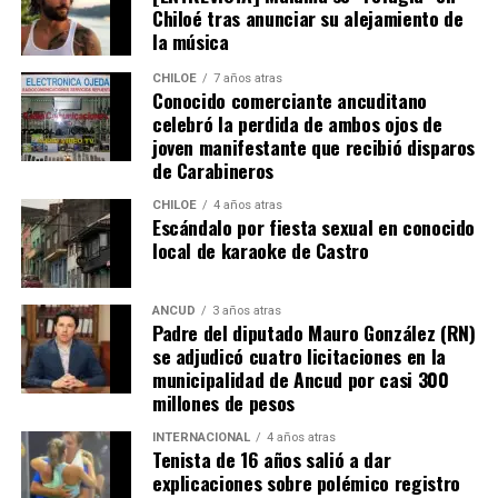
Chiloé tras anunciar su alejamiento de
involucrados en este importante trabajo.
la música
Por su parte, Pablo Manzani, apoderado del jardín
CHILOE
7 años atras
infantil, indicó que: «Nosotros, como apoderados,
Conocido comerciante ancuditano
también aportamos nuestro granito de arena,
celebró la perdida de ambos ojos de
joven manifestante que recibió disparos
participando activamente en las actividades y
de Carabineros
colaborando en todo lo que sea necesario», señaló.
CHILOE
4 años atras
La celebración del Día de la Familia en la Sala Cuna y
Escándalo por fiesta sexual en conocido
local de karaoke de Castro
Jardín Infantil Rayun Duam evidenció el compromiso
del establecimiento con la educación integral de los
niños y niñas, reconociendo a la familia como un pilar
ANCUD
3 años atras
fundamental en su desarrollo y aprendizaje.
Padre del diputado Mauro González (RN)
se adjudicó cuatro licitaciones en la
municipalidad de Ancud por casi 300
millones de pesos
INTERNACIONAL
4 años atras
Tenista de 16 años salió a dar
explicaciones sobre polémico registro