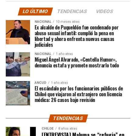
participación de las familias, no podríamos llevar a cabo
LO ÚLTIMO
TENDENCIAS
VIDEOS
un trabajo pedagógico de calidad», afirmó.
NACIONAL
10 meses atras
Reconocimiento y agradecimiento
Ex alcalde de Puqueldón fue condenado por
abuso sexual infantil: cumplió la pena en
libertad y ahora enfrenta nuevas causas
El alcalde de la comuna, Alex Gómez, asistió a la
judiciales
celebración y agradeció la invitación del establecimiento
educacional. «Me enorgullece ver cómo desarrollan
NACIONAL
1 año atras
Miguel Ángel Alvarado, «Centella Humor»,
estas actividades, ya que creo firmemente que la
denuncia estafa y promete mostrarlo todo
participación de la familia es fundamental en la
formación de los niños», señaló.
ANCUD
1 año atras
El escándalo por los funcionarios públicos de
Destacó también la participación activa de los
Chiloé que viajaron al extranjero con licencia
apoderados, quienes colaboraron como maestros de
médica: 26 casos bajo revisión
ceremonia y cantantes durante la actividad. «Nos
enorgullece que la comunidad educativa promueva la
TENDENCIAS
participación familiar, esencial en la educación inicial de
cada niño», añadió, agradeciendo a los padres por
CHILOE
8 años atras
confiar en el jardín y felicitando a los profesionales
[ENTREVISTA] Maluma se “refugia” en