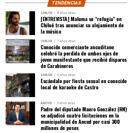
TENDENCIAS
comuna de Castro, que tenía un expediente que cumplía
con todos los antecedentes técnicos, administrativos y
CHILOE
8 años atras
[ENTREVISTA] Maluma se “refugia” en
jurídicos, solo le faltaba la inscripción en el Conservador
Chiloé tras anunciar su alejamiento de
de Bienes Raíces, pero su tramitación fue rechazada.
la música
El Consejero Francisco Cárcamo insistió que el nuevo
CHILOE
7 años atras
dictamen de Contraloría es una buena noticia para
Conocido comerciante ancuditano
celebró la perdida de ambos ojos de
muchas familias que desde hace un tiempo venían
joven manifestante que recibió disparos
tramitando la regularización de sus sitios, aunque ahora
de Carabineros
también tendrán que responder con algunos requisitos
como por ejemplo tener un periodo de ocupación de la
CHILOE
4 años atras
Escándalo por fiesta sexual en conocido
propiedad por más de 5 años.
local de karaoke de Castro
“Efectivamente al interpretar el dictamen de
Contraloría, si bien es cierto, permite nuevamente
ANCUD
3 años atras
Padre del diputado Mauro González (RN)
sanear sitios, sobre la propiedad particular en el
se adjudicó cuatro licitaciones en la
sector rural específicamente, viene con algunas
municipalidad de Ancud por casi 300
precisiones y van a ser más rigurosos en la
millones de pesos
ocupación material, es decir, la persona que quiera