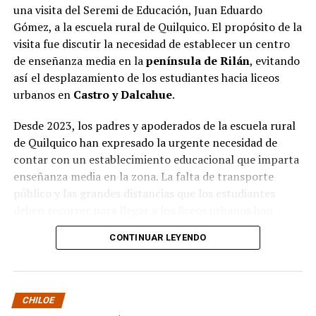
una visita del Seremi de Educación, Juan Eduardo
Gómez, a la escuela rural de Quilquico. El propósito de la
visita fue discutir la necesidad de establecer un centro
de enseñanza media en la
península de Rilán
, evitando
así el desplazamiento de los estudiantes hacia liceos
urbanos en
Castro y Dalcahue
.
Desde 2023, los padres y apoderados de la escuela rural
de Quilquico han expresado la urgente necesidad de
contar con un establecimiento educacional que imparta
enseñanza media en la zona. La falta de transporte
público y las grandes distancias que los estudiantes
deben recorrer para llegar a los liceos urbanos han
generado preocupaciones sobre el desapego familiar y el
CONTINUAR LEYENDO
aumento de la deserción escolar.
Durante la visita, el Seremi de Educación pudo conocer
de primera mano el proyecto educativo de la escuela, el
CHILOE
cual tiene una fuerte orientación cultural, ambiental e