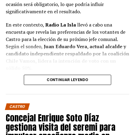
ocasión será obligatorio, lo que podría influir
significativamente en el resultado.
En este contexto,
Radio La Isla
llevó a cabo una
encuesta que revela las preferencias de los votantes de
Castro para la elección de su próximo jefe comunal.
Según el sondeo,
Juan Eduardo Vera, actual alcalde y
candidato independiente respaldado por la coalición
Chile Vamos, lidera la intención de voto con un
sólido 50%.
CONTINUAR LEYENDO
Baltazar Elgueta, candidato del Partido Socialista
(PS) por la coalición Contigo Chile Mejor, sigue en
segundo lugar con un 41% de apoyo, mientras que
Jaime Guerrero, candidato independiente por el
CASTRO
Partido socialcristiano, se sitúa en un distante 9%.
Concejal Enrique Soto Díaz
Estos resultados confirman, de algún modo, pese a que
gestiona visita del seremi para
no sean concluyentes, la fuerte presencia de Vera en la