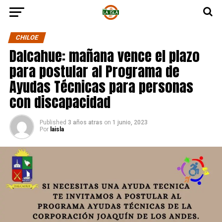
CHILOE
Dalcahue: mañana vence el plazo
para postular al Programa de
Ayudas Técnicas para personas
con discapacidad
Published
3 años atras
on
1 junio, 2023
Por
laisla