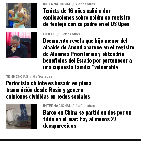
sanear tiene que tener un inmueble construido
INTERNACIONAL
4 años atras
Tenista de 16 años salió a dar
sobre el sitio, tiene que estar cerrado, tiene que
explicaciones sobre polémico registro
estar conectado idealmente a los servicios básicos,
de festejo con su padre en el US Open
idealmente a agua potable, luz eléctrica y tener
dominio de ocupación material por más de 5 años,
CHILOE
6 años atras
Documento revela que hijo menor del
como lo dice la Ley”,
recalcó el consejero de la
alcalde de Ancud aparece en el registro
provincia de Chiloé.
de Alumnos Prioritarios y obtendría
beneficios del Estado por pertenecer a
Cabe recordar que el consejero Francisco Cárcamo había
una supuesta familia “vulnerable”
planteado esta inquietud el pasado 20 de marzo en el
TENDENCIAS
8 años atras
Consejo Regional, logrando el acuerdo de todos los
Periodista chilote es besado en plena
consejeros para oficiar al Ministerio del ramo e invitar a
transmisión desde Rusia y genera
la Seremi de Bienes Nacionales para informar de la
opiniones divididas en redes sociales
situación.
INTERNACIONAL
4 años atras
Barco en China se partió en dos por un
El personero indicó que la aplicación del dictamen de
tifón en el mar: hay al menos 27
Contraloría había generado una tremenda
desaparecidos
contradicción entre ministerios, dado que por un lado el
Ministerio de Bienes Nacionales no entregaba títulos de