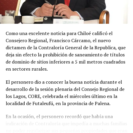
y hoy he podido concretar el principal enlace con el
Ministerio de Educación.»
Soto Díaz también destacó su continuo apoyo a la
comunidad:
«En paralelo, he estado acompañando a
Como una excelente noticia para Chiloé calificó el
la comunidad en lo que fue su presentación al
Consejero Regional, Francisco Cárcamo, el nuevo
concejo municipal, donde ya evaluamos aportar a
dictamen de la Contraloría General de la Republica, que
este sueño con la futura compra de un terreno que
deja sin efecto la prohibición de saneamiento de títulos
permita el crecimiento de la escuela y así poder
de dominio de sitios inferiores a 5 mil metros cuadrados
albergar la enseñanza media que todos anhelamos.»
en sectores rurales.
«Es un orgullo aportar al sueño educativo de esta
El personero dio a conocer la buena noticia durante el
comunidad. Desde su equipo profesional han hecho
desarrollo de la sesión plenaria del Consejo Regional de
invaluables aportes a nuestra identidad. Son un
los Lagos, CORE, celebrada el miércoles último en la
grupo fantástico, con grandes liderazgos que hoy son
localidad de Futaleufú, en la provincia de Palena.
pioneros y vanguardistas en la educación rural de
nuestro país,»
concluyó.
En la ocasión, el personero recordó que había una
indicación de Contraloría que impedía a muchas familias
La gestión de Soto y la visita del Seremi de Educación
no poder regularizar sus pequeñas propiedades que eran