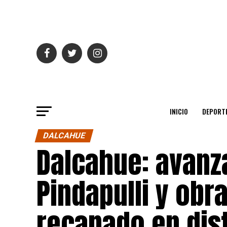
INICIO
DEPORT
DALCAHUE
Dalcahue: avanza
Pindapulli y obr
recapado en dist