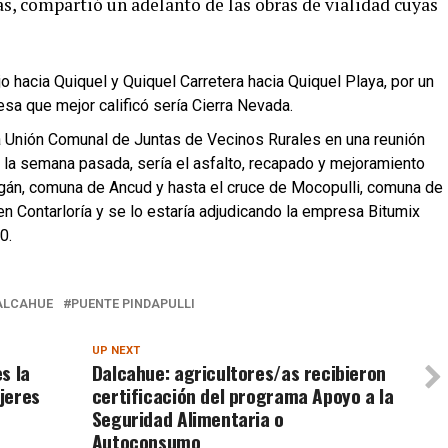
s, compartió un adelanto de las obras de vialidad cuyas
o hacia Quiquel y Quiquel Carretera hacia Quiquel Playa, por un
a que mejor calificó sería Cierra Nevada.
a Unión Comunal de Juntas de Vecinos Rurales en una reunión
a la semana pasada, sería el asfalto, recapado y mejoramiento
egán, comuna de Ancud y hasta el cruce de Mocopulli, comuna de
en Contarloría y se lo estaría adjudicando la empresa Bitumix
0.
ALCAHUE
PUENTE PINDAPULLI
UP NEXT
s la
Dalcahue: agricultores/as recibieron
jeres
certificación del programa Apoyo a la
Seguridad Alimentaria o
Autoconsumo