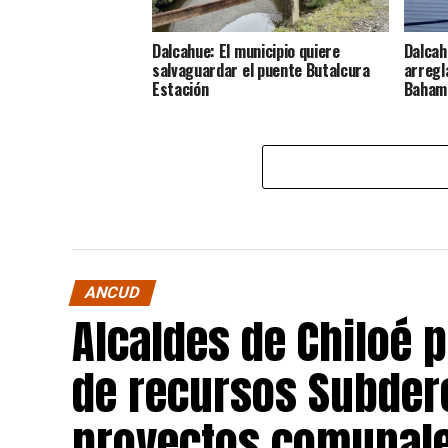
Dalcahue: El municipio quiere
Dalcah
salvaguardar el puente Butalcura
arregla
Estación
Baham
ANCUD
Alcaldes de Chiloé 
de recursos Subdere
proyectos comunale