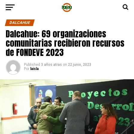
DALCAHUE
Dalcahue: 69 organizaciones
comunitarias recibieron recursos
de FONDEVE 2023
Published
3 años atras
on
22 junio, 2023
Por
laisla