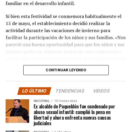
La minuta afirma que estos avances reflejan una apuesta
familiar en el desarrollo infantil.
por la equidad territorial, y que se continuará apoyando
Si bien esta festividad se conmemora habitualmente el
a las comunas con mayores necesidades, aunque en la
15 de mayo, el establecimiento decidió realizar la
práctica, los alcaldes coinciden en que el actual
actividad durante las vacaciones de invierno para
escenario genera incertidumbre y podría traducirse en
facilitar la participación de los niños y sus familias. «Nos
la paralización de iniciativas prioritarias para el
pareció una buena oportunidad para que los niños y sus
desarrollo local.
familias pudieran disfrutar juntos de esta celebración»,
“Se
guimos trabajando con esperanza, pero sin
señaló Marcela Montaner, directora del establecimiento.
certezas”
, concluyó el alcalde de Quemchi, reflejando el
CONTINUAR LEYENDO
Montaner también destacó la importancia de la familia
sentimiento generalizado entre los ediles de Chiloé ante
en el proceso educativo de los niños. «Sin la
la disminución de recursos provenientes de la Subdere.
participación de las familias, no podríamos llevar a cabo
LO ÚLTIMO
TENDENCIAS
VIDEOS
un trabajo pedagógico de calidad», afirmó.
NACIONAL
10 meses atras
Reconocimiento y agradecimiento
Ex alcalde de Puqueldón fue condenado por
abuso sexual infantil: cumplió la pena en
libertad y ahora enfrenta nuevas causas
El alcalde de la comuna, Alex Gómez, asistió a la
judiciales
celebración y agradeció la invitación del establecimiento