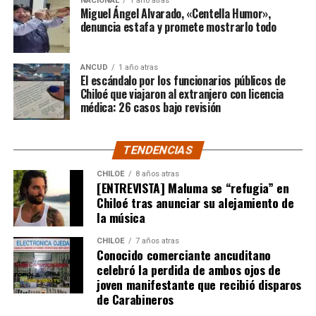
educacional. «Me enorgullece ver cómo desarrollan
NACIONAL
1 año atras
Miguel Ángel Alvarado, «Centella Humor»,
estas actividades, ya que creo firmemente que la
denuncia estafa y promete mostrarlo todo
participación de la familia es fundamental en la
formación de los niños», señaló.
ANCUD
1 año atras
El escándalo por los funcionarios públicos de
Destacó también la participación activa de los
Chiloé que viajaron al extranjero con licencia
apoderados, quienes colaboraron como maestros de
médica: 26 casos bajo revisión
ceremonia y cantantes durante la actividad. «Nos
enorgullece que la comunidad educativa promueva la
TENDENCIAS
participación familiar, esencial en la educación inicial de
cada niño», añadió, agradeciendo a los padres por
CHILOE
8 años atras
confiar en el jardín y felicitando a los profesionales
[ENTREVISTA] Maluma se “refugia” en
Chiloé tras anunciar su alejamiento de
involucrados en este importante trabajo.
la música
Por su parte, Pablo Manzani, apoderado del jardín
CHILOE
7 años atras
infantil, indicó que: «Nosotros, como apoderados,
Conocido comerciante ancuditano
también aportamos nuestro granito de arena,
celebró la perdida de ambos ojos de
joven manifestante que recibió disparos
participando activamente en las actividades y
de Carabineros
colaborando en todo lo que sea necesario», señaló.