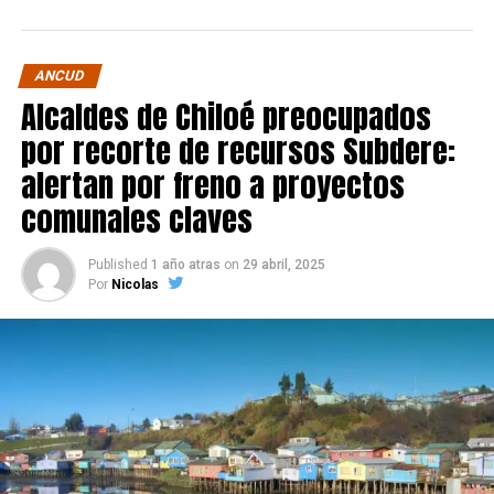
ANCUD
Alcaldes de Chiloé preocupados
por recorte de recursos Subdere:
alertan por freno a proyectos
comunales claves
Published
1 año atras
on
29 abril, 2025
Por
Nicolas