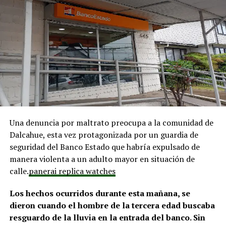
plata”
. Respecto al PMB, indicó que sí existen fondos,
pero que se ha solicitado priorizar proyectos que estén
en línea con una disminución de los montos disponibles,
agregando que en su comuna tienen iniciativas
aprobadas que aún esperan financiamiento, como la
infraestructura del Club Deportivo Bernardo O’Higgins
y el cierre perimetral del Club Deportivo Aucar, obras
fundamentales para el desarrollo comunitario.
El alcalde de Quemchi, Javier Ugarte
, expresó una
Una denuncia por maltrato preocupa a la comunidad de
situación similar, señalando que en su comuna tienen
Dalcahue, esta vez protagonizada por un guardia de
proyectos elegibles tanto en PMU como en PMB, pero
seguridad del Banco Estado que habría expulsado de
que hasta la fecha no han recibido respuesta clara sobre
manera violenta a un adulto mayor en situación de
si se entregarán los recursos.
“Preocupa esta situación,
calle.
panerai replica watches
estos son proyectos que vienen trabajándose desde
hace tiempo y que hoy están en riesgo por la falta de
Los hechos ocurridos durante esta mañana, se
financiamiento”,
declaró.
dieron cuando el hombre de la tercera edad buscaba
resguardo de la lluvia en la entrada del banco. Sin
En la comuna de
Curaco de Vélez, la alcaldesa Javiera