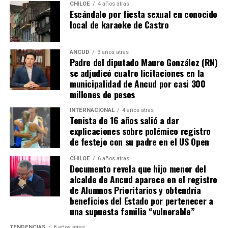
CHILOE
4 años atras
La celebración del Día de la Familia en la Sala Cuna y
Escándalo por fiesta sexual en conocido
local de karaoke de Castro
Jardín Infantil Rayun Duam evidenció el compromiso
del establecimiento con la educación integral de los
niños y niñas, reconociendo a la familia como un pilar
ANCUD
3 años atras
fundamental en su desarrollo y aprendizaje.
Padre del diputado Mauro González (RN)
se adjudicó cuatro licitaciones en la
municipalidad de Ancud por casi 300
millones de pesos
INTERNACIONAL
4 años atras
Tenista de 16 años salió a dar
explicaciones sobre polémico registro
de festejo con su padre en el US Open
CHILOE
6 años atras
Documento revela que hijo menor del
alcalde de Ancud aparece en el registro
de Alumnos Prioritarios y obtendría
beneficios del Estado por pertenecer a
una supuesta familia “vulnerable”
TENDENCIAS
8 años atras